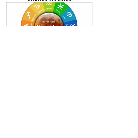
Horóscopo - 09/08/2026
Tenha seu Mapa Astral de
nascimento, o Mapa astral do Ano
de 2026 e 2027, o que os planetas
indicam para o seu: Trabalho,
Amor, Dinheiro, Saúde e Família.
Estudo com 35 páginas. Adquira
já através da nossa loja virtual ou
na loja física: rua Emiliano
Perneta 30 – loja 21 – galeria