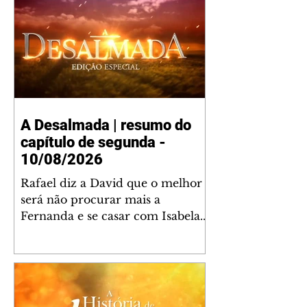
A Desalmada | resumo do
capítulo de segunda -
10/08/2026
Rafael diz a David que o melhor
será não procurar mais a
Fernanda e se casar com Isabela.
Júlia diz a Otávio que sua esposa
desconfia que ele tem uma
amante. Diante do túmulo de
Santiago, Fernanda diz que quer
justiça para ele mas, ao mesmo