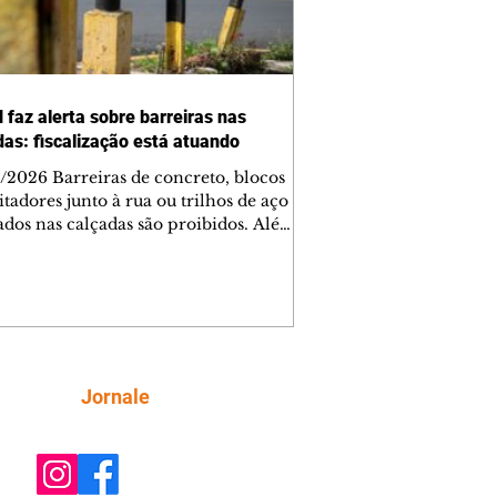
 faz alerta sobre barreiras nas
das: fiscalização está atuando
/2026 Barreiras de concreto, blocos
tadores junto à rua ou trilhos de aço
lados nas calçadas são proibidos. Além
rem obstáculos para a livre circulação
destres, essas estruturas podem causar
rar acidentes de trânsito — e os
ietários dos imóveis podem ser
sabilizados. O alerta é do Instituto de
isa e Planejamento de Ponta Grossa
), que está intensificando a
Siga
Jornale
ização sobre as calçadas, o que inclui
 barreiras. Um ca