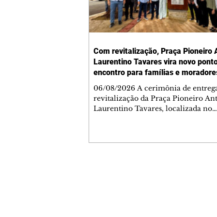
Com revitalização, Praça Pioneiro 
Laurentino Tavares vira novo pont
encontro para famílias e moradore
Jardim Liberdade
06/08/2026 A cerimônia de entreg
revitalização da Praça Pioneiro An
Laurentino Tavares, localizada no
cruzamento da Avenida dos Palma
as ruas Laudelino Pedro da Silva e 
Chrisóstomo Capinan, no Jardim
Liberdade, ocorreu nesta quinta-fei
espaço recebeu melhorias que amp
opções de lazer e convivência da
Contato comercial
comunidade, tornando a praça mai
mmjornale@gmail.com
acessível, segura e confortável para
Telefone: (41) 99978-9956
moradores de todas as idades. Entre
intervenções estão a instalação d
Redação