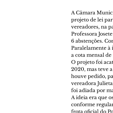
A Câmara Municipa
projeto de lei par
vereadores, na p
Professora Josete 
6 abstenções. Com
Paralelamente à i
a cota mensal de
O projeto foi aca
2020, mas teve a
houve pedido, par
vereadora Julieta
foi adiada por m
A ideia era que o
conforme regulam
frota oficial do P