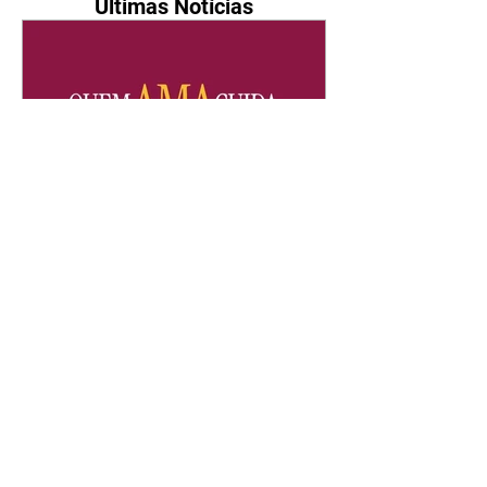
Últimas Notícias
Quem Ama Cuida | resumo
do capítulo de sábado -
08/08/2026
Suely avisa a Ademir para não
chegar mais perto dela. Nancy
sente a indiferença de Camilo.
Tiago diz a Ingrid que ela não
tem competência para presidir a
joalheria. André conta a Pedro
que a associação de advogados