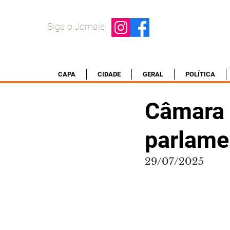
Siga o Jornale
CAPA
CIDADE
GERAL
POLÍTICA
Câmara d
parlame
29/07/2025