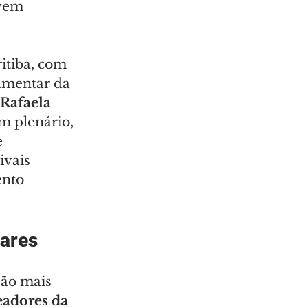
vem 
tiba, com 
amentar da 
Rafaela 
m plenário, 
 
vais 
ento 
tares
são mais 
eadores da 