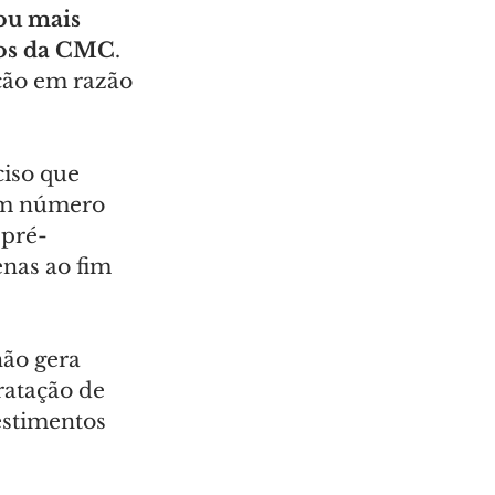
ou mais 
dos da CMC
. 
ição em razão 
ciso que 
um número 
 pré-
enas ao fim 
ão gera 
ratação de 
estimentos 