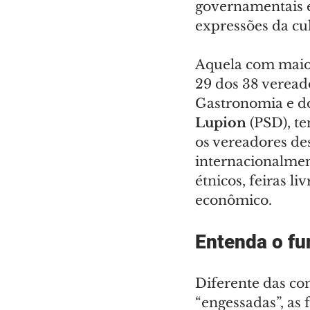
governamentais e
expressões da cul
Aquela com maio
29 dos 38 vereado
Gastronomia e do 
Lupion
 (PSD), t
os vereadores de
internacionalmen
étnicos, feiras l
econômico.
Entenda o fu
Diferente das co
“engessadas”, as