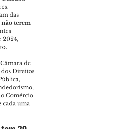
es. 
iam das 
 
não terem 
ntes 
 2024, 
to.
a Câmara de 
dos Direitos 
ública, 
endedorismo, 
do Comércio 
de cada uma 
 tem 29 