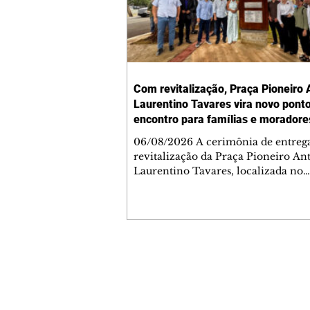
Com revitalização, Praça Pioneiro 
Laurentino Tavares vira novo pont
encontro para famílias e moradore
Jardim Liberdade
06/08/2026 A cerimônia de entreg
revitalização da Praça Pioneiro An
Laurentino Tavares, localizada no
cruzamento da Avenida dos Palma
as ruas Laudelino Pedro da Silva e 
Chrisóstomo Capinan, no Jardim
Liberdade, ocorreu nesta quinta-fei
espaço recebeu melhorias que amp
opções de lazer e convivência da
Contato comercial
comunidade, tornando a praça mai
mmjornale@gmail.com
acessível, segura e confortável para
Telefone: (41) 99978-9956
moradores de todas as idades. Entre