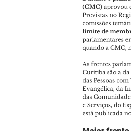
(CMC)
 aprovou e
Previstas no Reg
comissões temáti
limite de membr
parlamentares em
quando a CMC, na
As frentes parlam
Curitiba são a da
das Pessoas com 
Evangélica, da I
das Comunidades 
e Serviços, do E
está publicada n
Maior frente