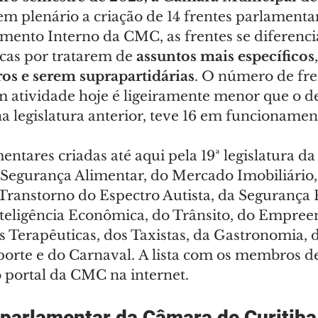
m plenário a criação de 14 frentes parlamentar
imento Interno da CMC, as frentes se diferenc
cas por tratarem de 
assuntos mais específicos
,
os e serem suprapartidárias
. O número de fre
 atividade hoje é ligeiramente menor que o de
 legislatura anterior, teve 16 em funcionamen
entares criadas até aqui pela 19ª legislatura d
 Segurança Alimentar, do Mercado Imobiliário, 
Transtorno do Espectro Autista, da Segurança P
nteligência Econômica, do Trânsito, do Empre
Terapêuticas, dos Taxistas, da Gastronomia, 
sporte e do Carnaval. A lista com os membros 
o portal da CMC na internet.
 parlamentar da Câmara de Curitiba