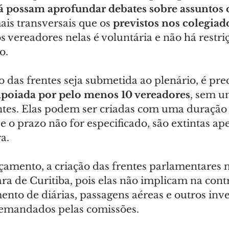
á possam aprofundar debates sobre assuntos 
ais transversais que os 
previstos nos colegia
s vereadores nelas é voluntária e não há restr
o.
o das frentes seja submetida ao plenário, é pre
apoiada por pelo menos 10 vereadores
, sem 
antes. Elas podem ser criadas com uma duração
se o prazo não for especificado, são extintas ap
a.
çamento, a criação das frentes parlamentares n
a de Curitiba, pois elas não implicam na cont
ento de diárias, passagens aéreas e outros inv
emandados pelas comissões.