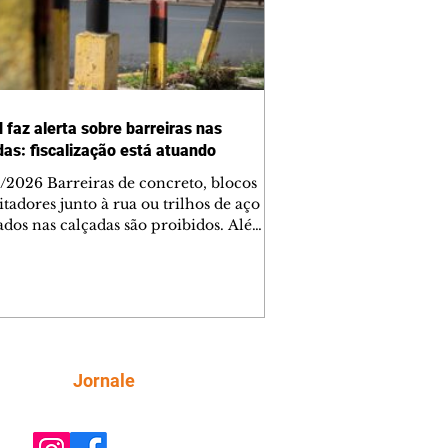
 faz alerta sobre barreiras nas
das: fiscalização está atuando
/2026 Barreiras de concreto, blocos
tadores junto à rua ou trilhos de aço
lados nas calçadas são proibidos. Além
rem obstáculos para a livre circulação
destres, essas estruturas podem causar
rar acidentes de trânsito — e os
ietários dos imóveis podem ser
sabilizados. O alerta é do Instituto de
isa e Planejamento de Ponta Grossa
), que está intensificando a
Siga
Jornale
ização sobre as calçadas, o que inclui
 barreiras. Um ca