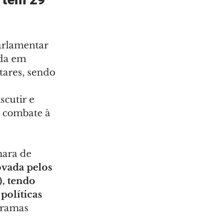
arlamentar 
ada em 
tares, sendo 
scutir e 
o combate à 
ara de 
ovada pelos 
, tendo 
políticas 
ramas 