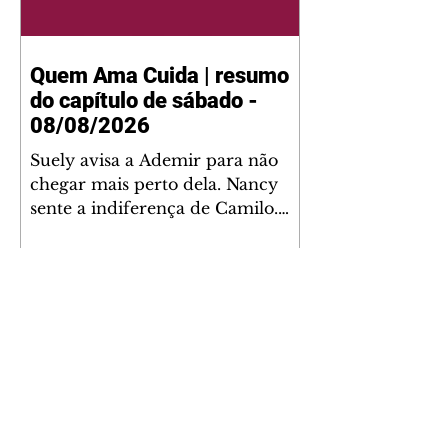
Quem Ama Cuida | resumo
do capítulo de sábado -
08/08/2026
Suely avisa a Ademir para não
chegar mais perto dela. Nancy
sente a indiferença de Camilo.
Tiago diz a Ingrid que ela não
tem competência para presidir a
joalheria. André conta a Pedro
que a associação de advogados
expulsou Ademir. Laurentino
contrata Adriana para servir no
restaurante. Adriana vê Pedro e
Bruna no restaurante. Bruna
provoca Adriana. Dora pede
ajuda a André para marcar um