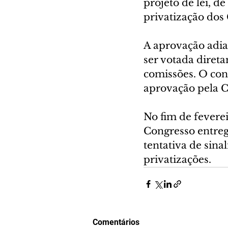
projeto de lei, d
privatização dos 
A aprovação adia
ser votada diret
comissões. O con
aprovação pela C
No fim de feverei
Congresso entreg
tentativa de sin
privatizações. 
Comentários