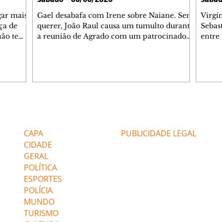
gar mais
Gael desabafa com Irene sobre Naiane. Sem
Virgí
ça de
querer, João Raul causa um tumulto durante
Sebas
 não tem
a reunião de Agrado com um patrocinador.
entre
ia.
Zilá orienta Osmar a seguir Cinara, que
que B
ão de
percebe a movimentação e alerta Ronei.
nega 
ntino
Palhares confronta Cinara sobre a
Tonho
aproximação com Ronei. Eduarda pensa
a fam
una no
em pedir a Valéria para ficar com Sol. Gael
com O
a. Dora
decide terminar com Naiane. João Raul
e é d
m
inventa para Agrado que não está
comen
Editorias
Editais Certificados
Lyris
conseguindo conviver com seu sucesso, e
tungs
urante de
termina o relacionamento dos dois.
Dióge
CAPA
PUBLICIDADE LEGAL
CIDADE
GERAL
POLÍTICA
ESPORTES
POLÍCIA
MUNDO
TURISMO