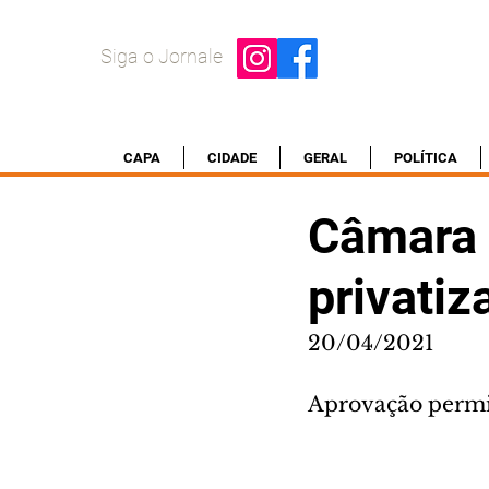
Siga o Jornale
CAPA
CIDADE
GERAL
POLÍTICA
Câmara 
privatiz
20/04/2021
Aprovação permit