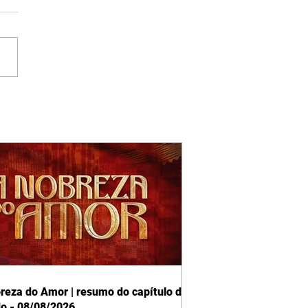
reza do Amor | resumo do capítulo de
o - 08/08/2026