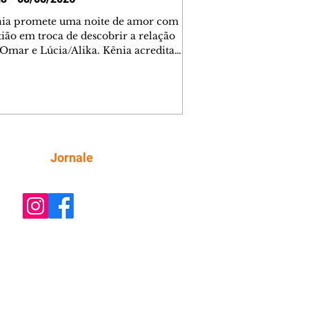
nia promete uma noite de amor com
tião em troca de descobrir a relação
 Omar e Lúcia/Alika. Kênia acredita
inta esteja mesmo ao lado de Jendal, e
o convite para jantar com os dois.
 desabafa com Casemiro e conta que
ília de Lúcia/Alika tem uma dívida
mar. Ana Maria vai à casa de Manoel
estratada por Fortunato. José e Omar
tam sobre a possível jazida de
Siga
Jornale
tênio na região. Virgínia provoca
nes na frente de Marta. Binta s