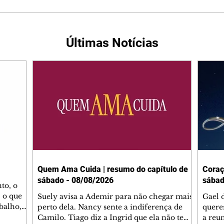
Últimas Notícias
Quem Ama Cuida | resumo do capítulo de
Coraç
sábado - 08/08/2026
sábad
to, o
 o que
Suely avisa a Ademir para não chegar mais
Gael 
balho,
perto dela. Nancy sente a indiferença de
quere
studo
Camilo. Tiago diz a Ingrid que ela não tem
a reu