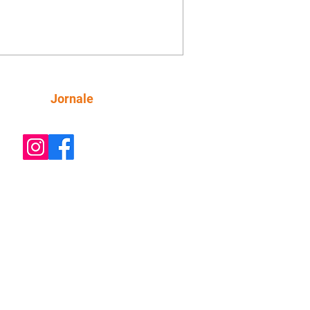
orienta Osmar a seguir Cinara, que
be a movimentação e alerta Ronei.
res confronta Cinara sobre a
imação com Ronei. Eduarda pensa
dir a Valéria para ficar com Sol. Gael
e terminar com Naiane. João Raul
ta para Agrado que não está
Siga
Jornale
guindo conviver com seu sucesso, e
na o relacionamento dos dois.