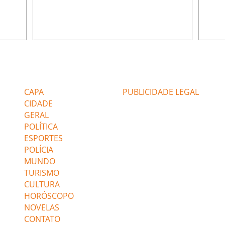
da nossa
competência para presidir a joalheria.
Zilá 
miliano
André conta a Pedro que a associação de
perce
r Franco
advogados expulsou Ademir. Laurentino
Palha
ir
contrata Adriana para servir no
aprox
 e
restaurante. Adriana vê Pedro e Bruna no
em pe
-0645.
restaurante. Bruna provoca Adriana. Dora
decid
através
pede ajuda a André para marcar um
inven
Editorias
Editais Certificados
encontro com Suely. Adriana diz a Lyris
conse
que está feliz trabalhando no restaurante de
termi
CAPA
PUBLICIDADE LEGAL
Nanc
CIDADE
GERAL
POLÍTICA
ESPORTES
POLÍCIA
MUNDO
TURISMO
CULTURA
HORÓSCOPO
NOVELAS
CONTATO