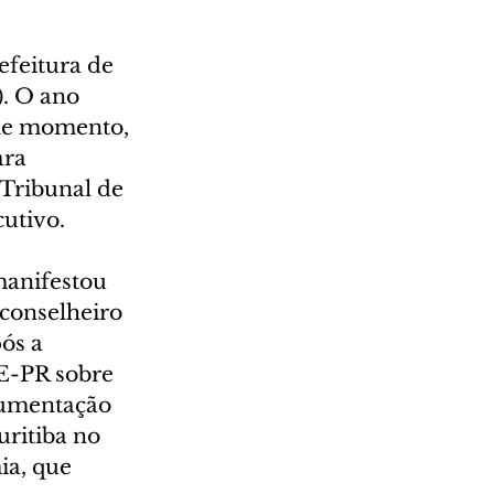
efeitura de 
). O ano 
ele momento, 
ra 
Tribunal de 
utivo.
manifestou 
conselheiro 
ós a 
CE-PR sobre 
cumentação 
ritiba no 
a, que 