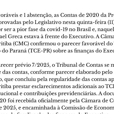
ráveis e 1 abstenção, as Contas de 2020 da Pr
rovadas pelo Legislativo nesta quinta-feira (11
 ser a pior fase da covid-19 no Brasil e, naqu
ael Greca estava à frente do Executivo. A Câma
itiba (CMC) confirmou o parecer favorável do 
 do Paraná (TCE-PR) sobre as finanças do Exec
recer prévio 7/2025, o Tribunal de Contas se 
e das contas, conforme parecer elaborado pelo 
, que concluiu pela regularidade das contas ap
itiba prestar esclarecimentos adicionais ao T
tucional e contribuições previdenciárias. A do
20 foi recebida oficialmente pela Câmara de Cu
de 2025, e encaminhada à Comissão de Economi