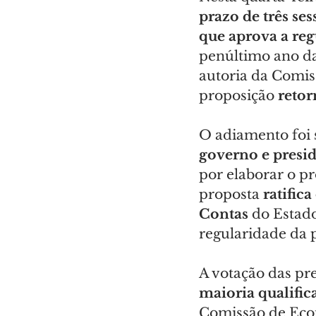
prazo de três se
que aprova a reg
penúltimo ano da
autoria da Comis
proposição 
retor
O adiamento foi s
governo e presi
por elaborar o pro
proposta
 ratific
Contas
 do Estad
regularidade da p
A votação das pre
maioria qualific
Comissão de Econ