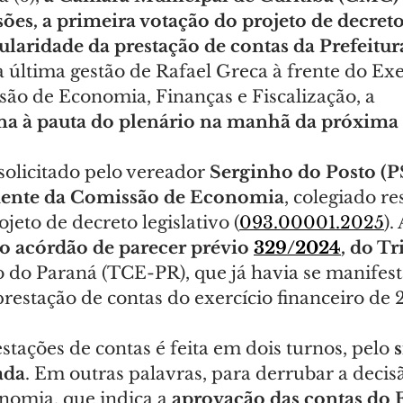
ssões, a primeira votação do
projeto de decreto
ularidade da prestação de contas da Prefeitu
 última gestão de Rafael Greca à frente do Exe
são de Economia, Finanças e Fiscalização, a 
na à pauta do plenário na manhã da próxima 
olicitado pelo vereador 
Serginho do Posto (PS
dente da Comissão de Economia
, colegiado r
jeto de decreto legislativo (
093.00001.2025
). 
a o acórdão de parecer prévio 
329/2024
, do Tr
o do Paraná (TCE-PR), que já havia se manifest
restação de contas do exercício financeiro de 
stações de contas é feita em dois turnos, pelo 
s
ada
. Em outras palavras, para derrubar a decis
omia, que indica a
 aprovação das contas do 