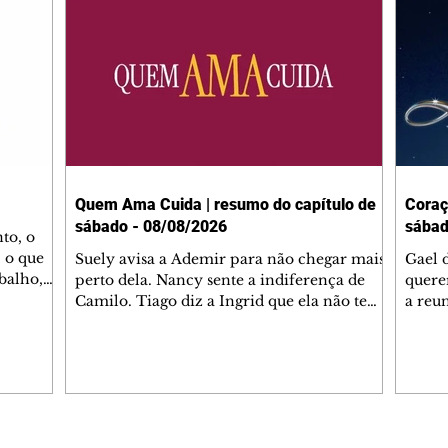
Quem Ama Cuida | resumo do capítulo de
Coraç
sábado - 08/08/2026
sábad
to, o
 o que
Suely avisa a Ademir para não chegar mais
Gael 
balho,
perto dela. Nancy sente a indiferença de
quere
studo
Camilo. Tiago diz a Ingrid que ela não tem
a reu
da nossa
competência para presidir a joalheria.
Zilá 
miliano
André conta a Pedro que a associação de
perce
r Franco
advogados expulsou Ademir. Laurentino
Palha
ir
contrata Adriana para servir no
aprox
 e
restaurante. Adriana vê Pedro e Bruna no
em pe
-0645.
restaurante. Bruna provoca Adriana. Dora
decid
através