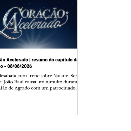
ão Acelerado | resumo do capítulo de
o - 08/08/2026
desabafa com Irene sobre Naiane. Sem
r, João Raul causa um tumulto durante
nião de Agrado com um patrocinador.
orienta Osmar a seguir Cinara, que
be a movimentação e alerta Ronei.
res confronta Cinara sobre a
imação com Ronei. Eduarda pensa
dir a Valéria para ficar com Sol. Gael
e terminar com Naiane. João Raul