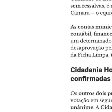
sem ressalvas
, é
Câmara – o equiv
As contas munic
contábil, financ
um determinado e
desaprovação pel
da Ficha Limpa
,
Cidadania Hon
confirmadas
Os
 outros dois p
votação em segu
unânime
. A 
Cida