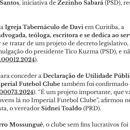
 Santos
, iniciativa de 
Zezinho Sabará
 (PSD), r
a 
Igreja Tabernáculo de Davi
 em Curitiba, a 
advogada, teóloga, escritora e se dedica ao ser
r se tratar de um projeto de decreto legislativo,
lgação do presidente Tico Kuzma (PSD), e nã
5.00012.2024
).
para conceder a 
Declaração de Utilidade Públi
perial Futebol Clube
 também foi confirmado
.00073.2024
). “É um projeto importante, que v
jovens lá no Imperial Futebol Clube”, afirmou 
ta, o vereador 
Sidnei Toaldo
 (PRD).
rro Mossunguê
, o clube sem fins lucrativos foi 