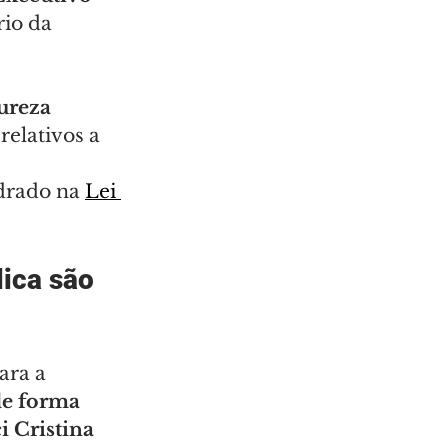
io da 
ureza 
 relativos a 
drado na 
Lei 
ica são 
ara a 
de forma 
 Cristina 