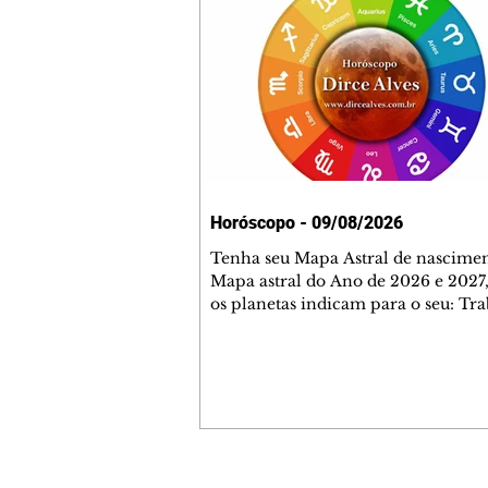
Horóscopo - 09/08/2026
Tenha seu Mapa Astral de nascimen
Mapa astral do Ano de 2026 e 2027,
os planetas indicam para o seu: Tra
Amor, Dinheiro, Saúde e Família. E
com 35 páginas. Adquira já através 
loja virtual ou na loja física: rua E
Perneta 30 – loja 21 – galeria Ceza
– centro – Curitiba. Você pode ped
também através do nosso Whatsapp
receber seu livro virtual: (41) 99719
Escute o programa Bom Dia Astral 