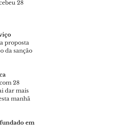
ecebeu 28 
viço 
 a proposta 
o da sanção 
ca 
 com 28 
ai dar mais 
nesta manhã 
fundado em 