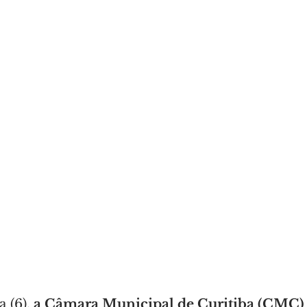
 (6), 
a Câmara Municipal de Curitiba (CMC) 