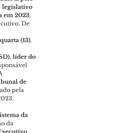
 legislativo 
ra em 2023
, 
cutivo. De 
quarta (13)
.
D), líder do 
esponsável 
A 
ibunal de 
ado pela 
2023.
istema da 
ão da 
Executivo 