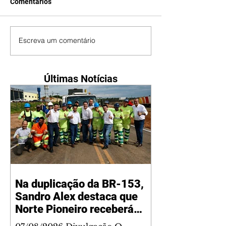
Comentários
Escreva um comentário
Últimas Notícias
Na duplicação da BR-153,
Sandro Alex destaca que
Norte Pioneiro receberá
grandes investimentos