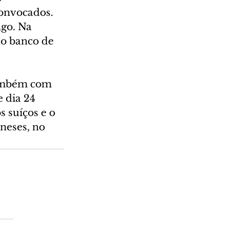
onvocados. 
go. Na 
do banco de 
também com 
 dia 24 
s suíços e o 
neses, no 