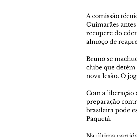
A comissão técnic
Guimarães antes 
recupere do edem
almoço de reapre
Bruno se machuco
clube que detém 
nova lesão. O jog
Com a liberação d
preparação contra
brasileira pode 
Paquetá.
Na última partid