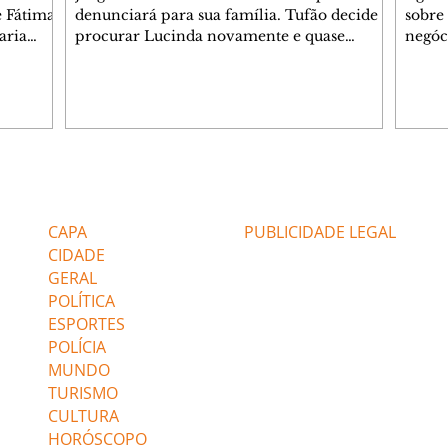
e Fátima
denunciará para sua família. Tufão decide
sobre 
aria
procurar Lucinda novamente e quase
negóc
u
encontra Nina no lixão. Débora se
Janet
do,
preocupa com Jorginho. Monalisa pede que
Verôn
esteve
Olenka não a deixe sozinha. Tufão
inform
 Alika o
encontra Jorginho e o leva para casa. Max é
procu
. Chinua
hostil com Carminha. Diógenes se irrita
que e
quando Tavinho diz que não negociará o
decep
 Pascoal
passe de Roni por causa de sua sexualidade.
que s
Editorias
Editais Certificados
re que
Janaína admite para Jorginho que Lúcio e
preoc
r aos
Max estavam envolvidos na tentativa de
Cinar
CAPA
PUBLICIDADE LEGAL
assalto à
desco
CIDADE
GERAL
POLÍTICA
ESPORTES
POLÍCIA
MUNDO
TURISMO
CULTURA
HORÓSCOPO