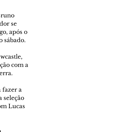
Bruno 
dor se 
o, após o 
o sábado.
wcastle, 
ação com a 
erra.
 fazer a 
a seleção 
om Lucas 
 