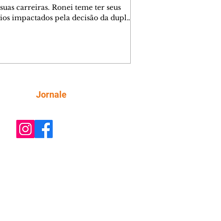
suas carreiras. Ronei teme ter seus
ios impactados pela decisão da dupla.
e decide prestar queixa contra
ica. Gael descobre que Naiane passou
ações sigilosas para Talita. Ronei
ra Verônica novamente e descobre
la deixou Bom Retorno. Gael se
ciona com Naiane. Valéria anuncia
e mudará de país, e Eduarda se
Siga
Jornale
upa com Sol. Palhares desconfia de
a em relação a Zilá. Ronei e Cinara
nfia