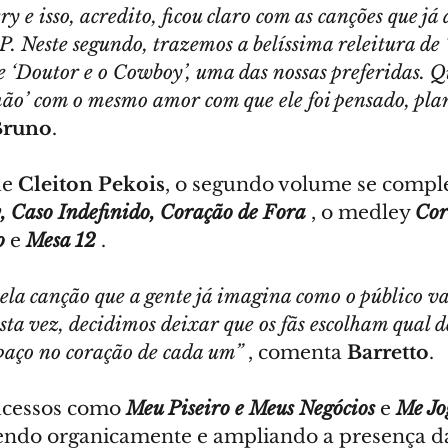
ry e isso, acredito, ficou claro com as canções que j
. Neste segundo, trazemos a belíssima releitura de 
e ‘Doutor e o Cowboy’, uma das nossas preferidas. Qu
mão’ com o mesmo amor com que ele foi pensado, pla
Bruno
.
e 
Cleiton Pekois
, o segundo volume se compl
, Caso Indefinido, Coração de Fora
, o medley 
Cor
o
e 
Mesa 12
.
ela canção que a gente já imagina como o público va
ta vez, decidimos deixar que os fãs escolham qual de
paço no coração de cada um”
 , comenta 
Barretto
.
ucessos como 
Meu Piseiro e Meus Negócios
e 
Me Jo
ndo organicamente e ampliando a presença da