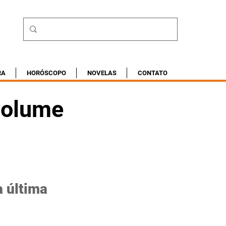
RA
HORÓSCOPO
NOVELAS
CONTATO
volume
 última 