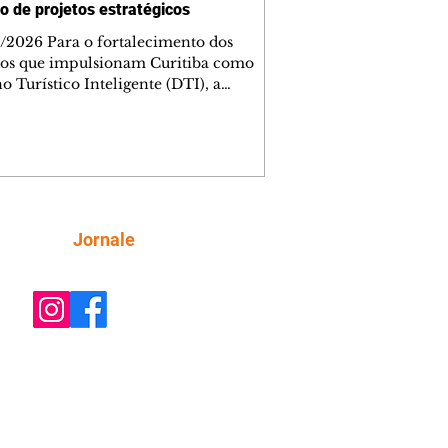
o de projetos estratégicos
/2026 Para o fortalecimento dos
tos que impulsionam Curitiba como
o Turístico Inteligente (DTI), a
nança Curitiba DTI se reuniu, nesta
a-feira (5/8), no Centro Europeu. O
tro reuniu representantes do poder
co, da iniciativa privada, da academia
sociedade civil para acompanhar o
ento das ações desenvolvidas pelos
s de trabalho e alinhar as próximas
Siga
Jornale
 da estratégia do destino. Para a
visora dos Cursos para Agentes de