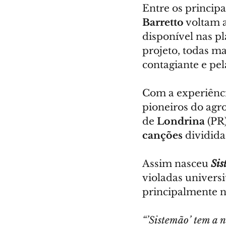
Entre os princip
Barretto
 voltam 
disponível nas pl
projeto, todas ma
contagiante e pe
Com a experiênci
pioneiros do agro
de 
Londrina
 (PR
canções
 dividida
Assim nasceu 
Sis
violadas univers
principalmente n
“’Sistemão’ tem a n