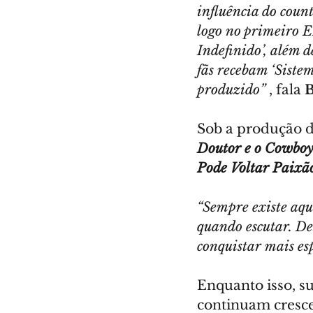
influência do count
logo no primeiro EP
Indefinido’, além d
fãs recebam ‘Siste
produzido”
 , fala 
Sob a produção d
Doutor e o Cowboy
Pode Voltar Paixã
“Sempre existe aqu
quando escutar. Des
conquistar mais es
Enquanto isso, s
continuam cresce