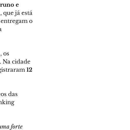
runo e 
, que já está 
 entregam o 
a 
o
, os 
. Na cidade 
gistraram 
12 
os das 
nking 
.
uma forte 