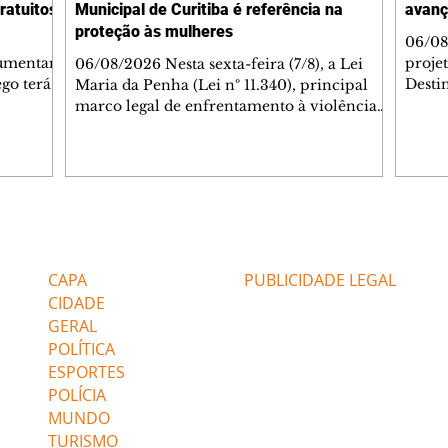
ratuitos
Municipal de Curitiba é referência na
avanç
proteção às mulheres
06/08
aumentar
proje
06/08/2026 Nesta sexta-feira (7/8), a Lei
go terá
Destin
Maria da Penha (Lei nº 11.340), principal
xima
Gover
marco legal de enfrentamento à violência
eira
quart
doméstica e familiar contra a mulher no
Municipal
encon
Brasil, completa 20 anos. Sancionada em
públi
2006, a legislação ampliou os mecanismos
rcuito
e da 
de proteção às vítimas, fortaleceu a
ção,
andam
responsabilização dos agressores e
as de
grupo
impulsionou a criação de políticas públicas
Editorias
Editais Certificados
tos às
etapas
voltadas à prevenção e ao atendimento das
dade. O
super
mulheres. Em Curitiba, a aplicação desses
CAPA
PUBLICIDADE LEGAL
instrumentos ganhou reforço com a
CIDADE
GERAL
POLÍTICA
ESPORTES
POLÍCIA
MUNDO
TURISMO