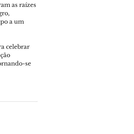
am as raízes 
ro, 
mpo a um 
a celebrar 
ção 
tornando-se 