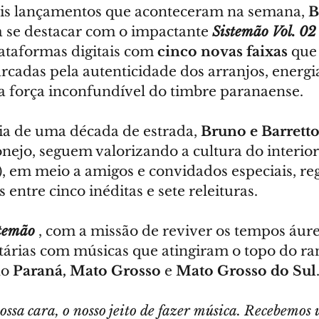
ais lançamentos que aconteceram na semana, 
B
a se destacar com o impactante 
Sistemão Vol. 02
ataformas digitais com 
cinco novas faixas
 que
rcadas pela autenticidade dos arranjos, energi
la força inconfundível do timbre paranaense.
a de uma década de estrada, 
Bruno e Barrett
nejo, seguem valorizando a cultura do interior
), em meio a amigos e convidados especiais, re
s entre cinco inéditas e sete releituras.
temão
, com a missão de reviver os tempos áure
itárias com músicas que atingiram o topo do ra
o 
Paraná, Mato Grosso 
e 
Mato Grosso do Sul
ossa cara, o nosso jeito de fazer música. Recebemos 