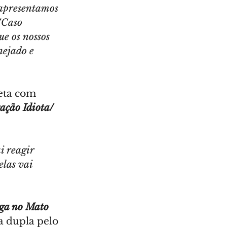
á apresentamos 
‘Caso 
e os nossos 
nejado e 
eta com 
ação Idiota/ 
i reagir 
las vai 
ga no Mato
 dupla pelo 