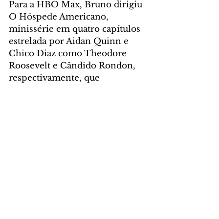
Para a HBO Max, Bruno dirigiu 
O Hóspede Americano, 
minissérie em quatro capítulos 
estrelada por Aidan Quinn e 
Chico Diaz como Theodore 
Roosevelt e Cândido Rondon, 
respectivamente, que 
reconstitui a expedição de 1914 
pelo norte do Mato Grosso — 
uma das maiores produções da 
HBO na América Latina.
Mais recentemente, Bruno 
dirigiu os longas Vovó Ninja, 
com Glória Pires e a filha Cléo, 
Férias Trocadas, com Edmilson 
Filho e Klara Castanho, e agora, 
Traição Entre Amigas, com 