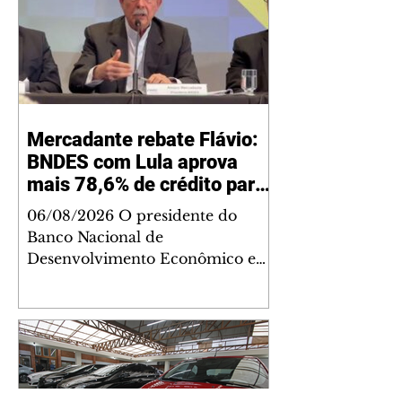
Mercadante rebate Flávio:
BNDES com Lula aprova
mais 78,6% de crédito para
SP do que Bolsonaro
06/08/2026 O presidente do
Banco Nacional de
Desenvolvimento Econômico e
Social (BNDES), Aloizio
Mercadante, rebateu no domingo,
2, declarações do candidato à
Presidência da República do PL,
Flávio Bolsonaro, de que o Estado
de São Paulo teria sido boicotado