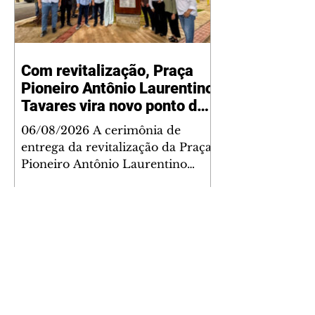
Com revitalização, Praça
Pioneiro Antônio Laurentino
Tavares vira novo ponto de
encontro para famílias e
06/08/2026 A cerimônia de
moradores do Jardim
entrega da revitalização da Praça
Liberdade
Pioneiro Antônio Laurentino
Tavares, localizada no
cruzamento da Avenida dos
Palmares com as ruas Laudelino
Pedro da Silva e Dr. Chrisóstomo
Capinan, no Jardim Liberdade,
ocorreu nesta quinta-feira, 6. O
espaço recebeu melhorias que
ampliam as opções de lazer e