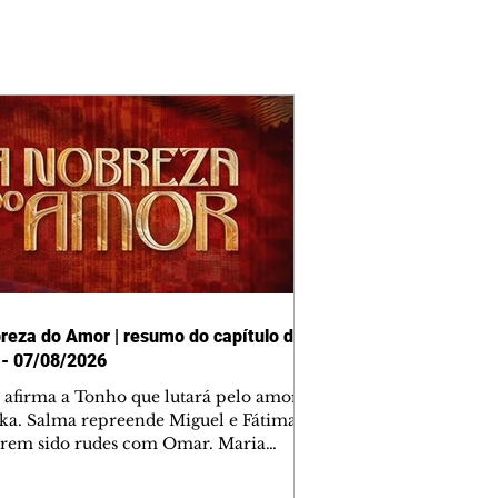
reza do Amor | resumo do capítulo de
 - 07/08/2026
afirma a Tonho que lutará pelo amor
ika. Salma repreende Miguel e Fátima
erem sido rudes com Omar. Maria
a aconselha Manoel sobre seu
o com Ana Maria. Pressionado,