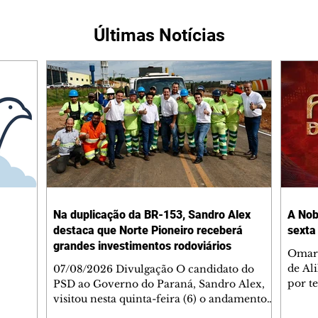
Últimas Notícias
Na duplicação da BR-153, Sandro Alex
A Nob
destaca que Norte Pioneiro receberá
sexta
grandes investimentos rodoviários
Omar 
de Al
07/08/2026 Divulgação O candidato do
por t
PSD ao Governo do Paraná, Sandro Alex,
Helen
visitou nesta quinta-feira (6) o andamento
namor
das obras de duplicação da BR-153 entre