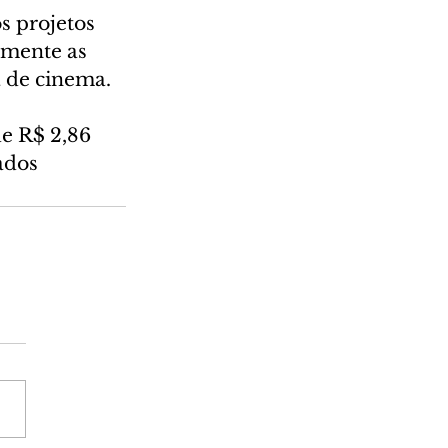
s projetos 
amente as 
a de cinema.
de R$ 2,86 
ados 