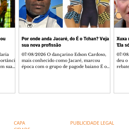
tou
Por onde anda Jacaré, do É o Tchan? Veja
Xuxa 
sua nova profissão
'Ela s
07/08/2026 O dançarino Edson Cardoso,
07/08
portância
mais conhecido como Jacaré, marcou
deu o 
em sua
época com o grupo de pagode baiano É o
rebate
bo em
Tchan, que dominou as paradas de sucesso
58, s
 período
do Brasil durante os anos 90. Mais de 20
Rainh
omeçou o
anos depois, ele vive uma nova fase após
mensa
 esposo,
mudar de país e de carreira. Morando no
reper
Canadá desde 2016 com a esposa, Gabriela
sobre 
 plano
Mesquita, e os dois filhos, o artista agora
apres
ar a
atua no setor de restauração de imóveis. "O
comen
Editorias
Editais Certificados
 é o
que acontece é que aqui tem muito
jorna
alagamento nas casas ou incêndios. E aí, q
caso e
CAPA
PUBLICIDADE LEGAL