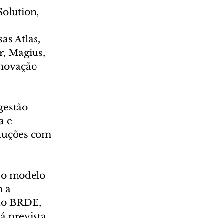
olution, 
as Atlas, 
, Magius, 
Inovação 
gestão 
a e 
oluções com 
e o modelo 
 a 
 do BRDE, 
á prevista 