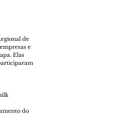
egional de 
empresas e 
apa. Elas 
participaram 
ilk 
ramento do 