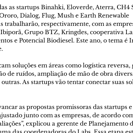
s as startups Binahki, Eloverde, Aterra, CH4 S
 Ororo, Dialog, Flug, Mush e Earth Renewable 
s trabalharão, respectivamente, com as empres
 Ibiporã, Grupo BTZ, Kringdes, cooperativa Lar
ntos e Potencial Biodiesel. Este ano, o tema é 
.
am soluções em áreas como logística reversa, 
ão de ruídos, ampliação de mão de obra divers
e outras. As startups vão tentar conectar suas s
vancar as propostas promissoras das startups 
 ajustado junto com as empresas, de acordo com
aliações”, explicou a gerente de Planejamento
 uma das coordenadoras do Labs. Essa etapa est