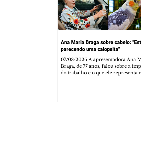
Ana Maria Braga sobre cabelo: "Es
parecendo uma calopsita"
07/08/2026 A apresentadora Ana Maria
Braga, de 77 anos, falou sobre a im
do trabalho e o que ele representa 
vida. A veterana chegou à TV Glo
1999 e continua fazendo sucesso no
matinal. A comunicadora global c
papo descontraído, gravado por seu
o jornalista Fábio Arruda, e comentou sobre
a importância de se estabelecer um
para o fim de semana, a fim de torn
Contato comercial
semana leve. "Digo que quinta-feira
mmjornale@gmail.com
melhor dia da semana por
Telefone: (41) 99978-9956