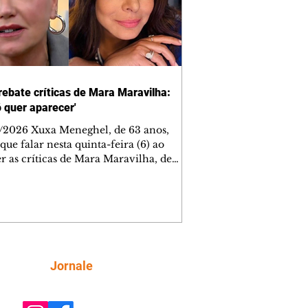
rebate críticas de Mara Maravilha:
ó quer aparecer'
/2026 Xuxa Meneghel, de 63 anos,
que falar nesta quinta-feira (6) ao
r as críticas de Mara Maravilha, de
obre a turnê "O Último Voo da Nave". A
a dos Baixinhos deixou uma
gem bem direta em um vídeo que
cutia as declarações da apresentadora
os figurinos usados por ela durante as
entações. A resposta aconteceu nos
tários de uma publicação do
Siga
Jornale
lista Márcio Rolim, que analisava o
 defendia que artistas não devem ser j