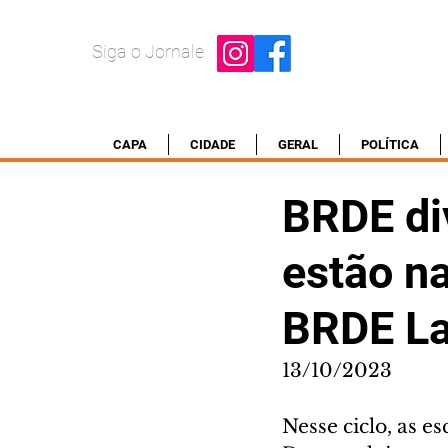
Siga o Jornale
CAPA
CIDADE
GERAL
POLÍTICA
BRDE div
estão n
BRDE L
13/10/2023
Nesse ciclo, as e