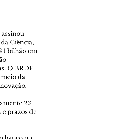
assinou 
da Ciência, 
 1 bilhão em 
ão, 
as. O BRDE 
 meio da 
inovação.  
damente 2% 
 e prazos de 
o banco no 