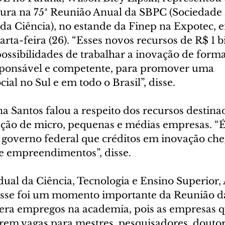
tura na 75ª Reunião Anual da SBPC (Sociedade B
da Ciência), no estande da Finep na Expotec, e
arta-feira (26). “Esses novos recursos de R$ 1 
ssibilidades de trabalhar a inovação de forma
sponsável e competente, para promover uma 
ial no Sul e em todo o Brasil”, disse. 
a Santos falou a respeito dos recursos destina
ação de micro, pequenas e médias empresas. “
governo federal que créditos em inovação ch
de empreendimentos”, disse.
dual da Ciência, Tecnologia e Ensino Superior,
esse foi um momento importante da Reunião d
 gera empregos na academia, pois as empresas 
rem vagas para mestres, pesquisadores, doutore