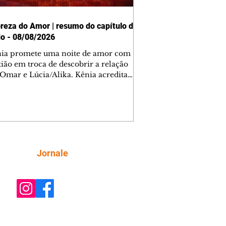
reza do Amor | resumo do capítulo de
o - 08/08/2026
nia promete uma noite de amor com
tião em troca de descobrir a relação
 Omar e Lúcia/Alika. Kênia acredita
inta esteja mesmo ao lado de Jendal, e
o convite para jantar com os dois.
 desabafa com Casemiro e conta que
ília de Lúcia/Alika tem uma dívida
mar. Ana Maria vai à casa de Manoel
estratada por Fortunato. José e Omar
tam sobre a possível jazida de
Siga
Jornale
tênio na região. Virgínia provoca
nes na frente de Marta. Binta s