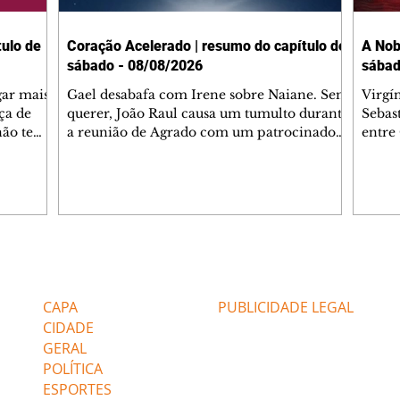
ulo de
Coração Acelerado | resumo do capítulo de
A Nob
sábado - 08/08/2026
sábad
gar mais
Gael desabafa com Irene sobre Naiane. Sem
Virgí
ça de
querer, João Raul causa um tumulto durante
Sebas
 não tem
a reunião de Agrado com um patrocinador.
entre
ia.
Zilá orienta Osmar a seguir Cinara, que
que B
ão de
percebe a movimentação e alerta Ronei.
nega 
ntino
Palhares confronta Cinara sobre a
Tonho
aproximação com Ronei. Eduarda pensa
a fam
una no
em pedir a Valéria para ficar com Sol. Gael
com O
a. Dora
decide terminar com Naiane. João Raul
e é d
m
inventa para Agrado que não está
comen
Editorias
Editais Certificados
Lyris
conseguindo conviver com seu sucesso, e
tungs
urante de
termina o relacionamento dos dois.
Dióge
CAPA
PUBLICIDADE LEGAL
CIDADE
GERAL
POLÍTICA
ESPORTES