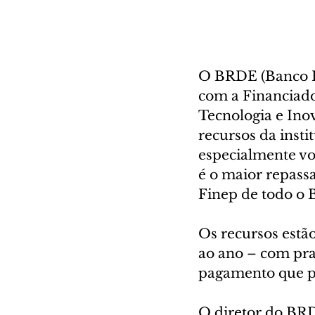
O BRDE (Banco R
com a Financiador
Tecnologia e Ino
recursos da insti
especialmente v
é o maior repass
Finep de todo o B
Os recursos estã
ao ano – com pra
pagamento que po
O diretor do BRD