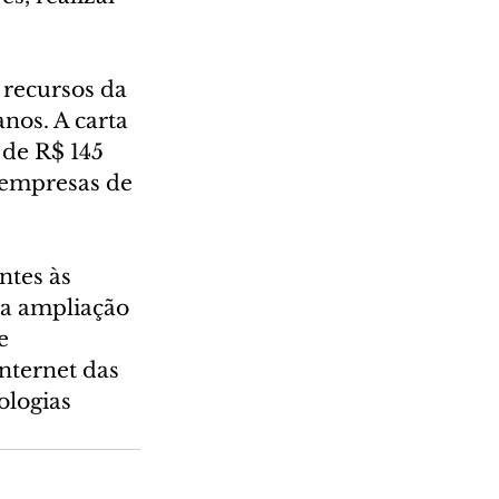
recursos da 
nos. A carta 
 de R$ 145 
 empresas de 
ntes às 
 a ampliação 
e 
nternet das 
ologias 