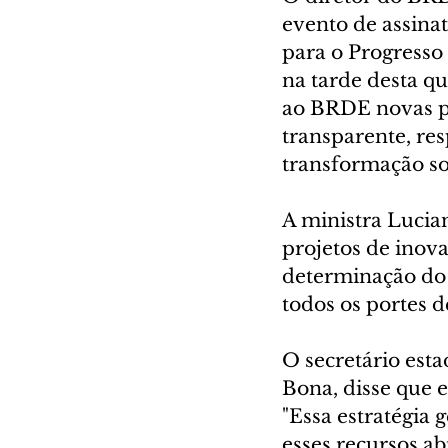
evento de assina
para o Progresso 
na tarde desta qu
ao BRDE novas po
transparente, re
transformação soc
A ministra Lucian
projetos de inov
determinação do 
todos os portes 
O secretário esta
Bona, disse que 
"Essa estratégia
esses recursos ab