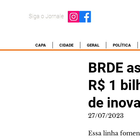
Siga o Jornale
CAPA
CIDADE
GERAL
POLÍTICA
BRDE as
R$ 1 bil
de inov
27/07/2023
Essa linha foment