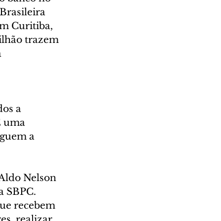
rasileira 
m Curitiba, 
bilhão trazem 
 
dos a 
É uma 
eguem a 
 Aldo Nelson 
a SBPC. 
que recebem 
s, realizar 