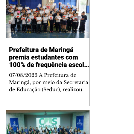
Prefeitura de Maringá
premia estudantes com
100% de frequência escolar
e reforça campanha de
07/08/2026 A Prefeitura de
presença na escola
Maringá, por meio da Secretaria
de Educação (Seduc), realizou
nesta sexta-feira, 7, uma ação
especial de conscientização sobre
a importância da frequência
escolar na Escola Municipal
Silvino Fernandes Dias. Durante o
evento, mais de 40 estudantes que