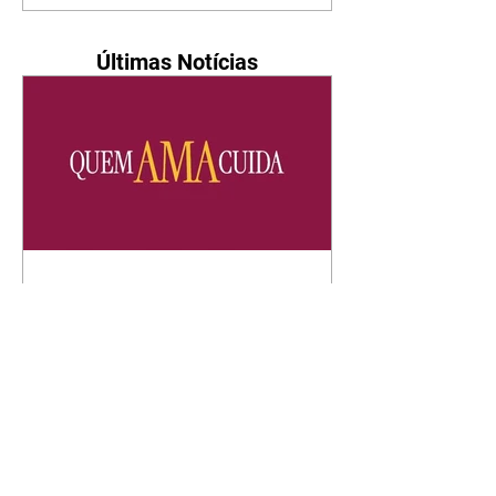
Últimas Notícias
Quem Ama Cuida | resumo
do capítulo de quinta -
06/08/2026
Pedro percebe que Bruna tomou
um remédio para dormir. Joel
demonstra interesse por Adriana.
Fernando elogia Mau Mau. Bia
não gosta quando Brigitte e