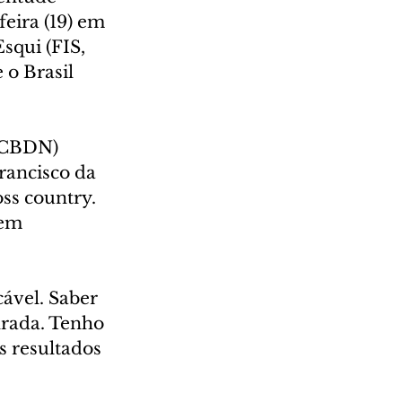
eira (19) em 
squi (FIS, 
 o Brasil 
(CBDN) 
rancisco da 
oss country. 
 em 
ável. Saber 
nrada. Tenho 
s resultados 