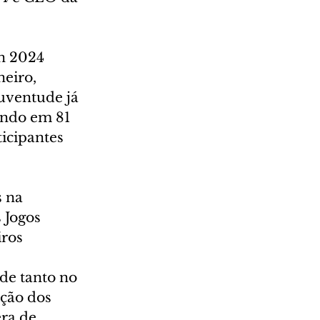
n 2024
eiro, 
uventude já 
indo em 81 
icipantes 
 na 
 Jogos 
ros 
de tanto no 
ção dos 
ra de 