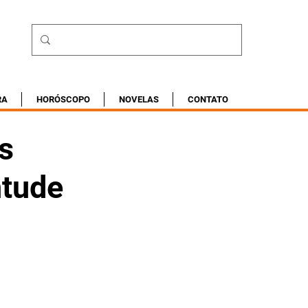
RA
HORÓSCOPO
NOVELAS
CONTATO
os
ntude