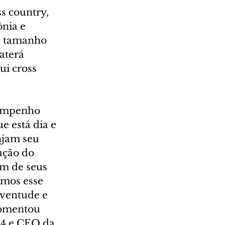
s country, 
nia e 
e tamanho 
aterá 
ui cross 
 empenho 
e está dia e 
njam seu 
ução do 
m de seus 
amos esse 
uventude e 
comentou 
4 e CEO da 