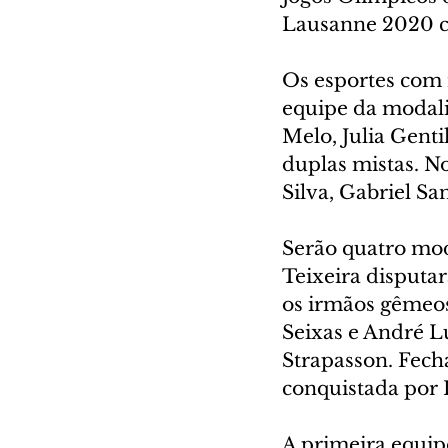
Lausanne 2020 co
Os esportes com m
equipe da modali
Melo, Julia Genti
duplas mistas. No
Silva, Gabriel San
Serão quatro moda
Teixeira disputar
os irmãos gêmeos
Seixas e André L
Strapasson. Fecha
conquistada por 
A primeira equipe