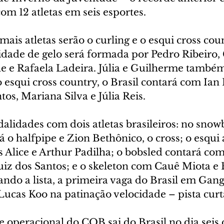
m 12 atletas em seis esportes.
ais atletas serão o curling e o esqui cross coun
dade de gelo será formada por Pedro Ribeiro,
le e Rafaela Ladeira. Júlia e Guilherme também
 esqui cross country, o Brasil contará com Ian 
tos, Mariana Silva e Júlia Reis.
lidades com dois atletas brasileiros: no snowb
á o halfpipe e Zion Bethônico, o cross; o esqui 
 Alice e Arthur Padilha; o bobsled contará com
uiz dos Santos; e o skeleton com Cauê Miota e
ndo a lista, a primeira vaga do Brasil em Gan
Lucas Koo na patinação velocidade – pista curt
 operacional do COB sai do Brasil no dia seis 