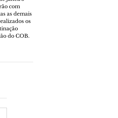
arão com 
das as demais 
ealizados os 
tinação 
 são do COB.