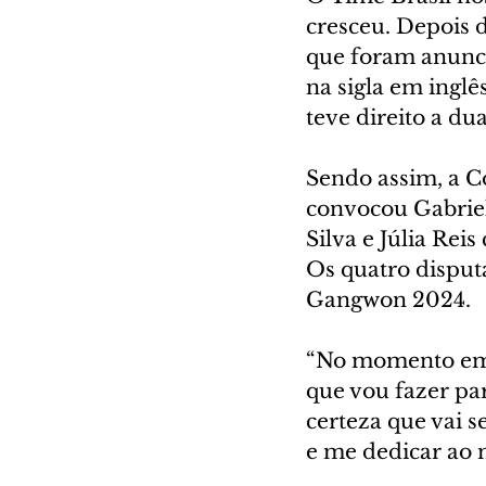
cresceu. Depois d
que foram anunci
na sigla em inglê
teve direito a dua
Sendo assim, a C
convocou Gabriel
Silva e Júlia Rei
Os quatro disputa
Gangwon 2024.
“No momento em q
que vou fazer pa
certeza que vai s
e me dedicar ao 