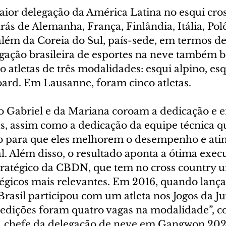
aior delegação da América Latina no esqui cros
rás de Alemanha, França, Finlândia, Itália, Polô
além da Coreia do Sul, país-sede, em termos d
egação brasileira de esportes na neve também b
o atletas de três modalidades: esqui alpino, esq
ard. Em Lausanne, foram cinco atletas.
 do Gabriel e da Mariana coroam a dedicação e
s, assim como a dedicação da equipe técnica qu
o para que eles melhorem o desempenho e ati
. Além disso, o resultado aponta a ótima exec
ratégico da CBDN, que tem no cross country u
égicos mais relevantes. Em 2016, quando lanç
Brasil participou com um atleta nos Jogos da J
 edições foram quatro vagas na modalidade”, 
, chefe da delegação de neve em Gangwon 202