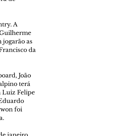
try. A 
 Guilherme 
 jogarão as 
Francisco da 
oard, João 
alpino terá 
 Luiz Felipe 
 Eduardo 
gwon foi 
a.
de janeiro 