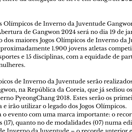
gos Olímpicos de Inverno da Juventude Gangwo
bertura de Gangwon 2024 será no dia 19 de jan
o dos maiores Jogos Olímpicos de Inverno da J
aproximadamente 1.900 jovens atletas compet
sportes e 15 disciplinas, com a equidade de part
mulheres.
picos de Inverno da Juventude serão realizados
gwon, na República da Coreia, que já sediou os
erno PyeongChang 2018. Estes serão os primei
a e irão utilizar o legado dos Jogos Olímpicos.
cia o evento com uma marca importante: o recor
s (17), quanto no de modalidades (07) numa edi
de Inverno da Juventude – o recorde anterior e