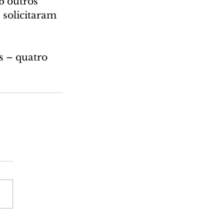
6 outros 
 solicitaram 
 – quatro 