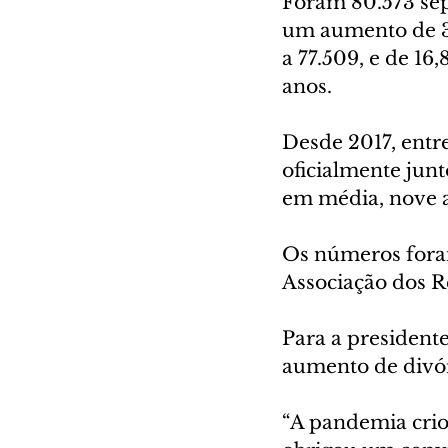
Foram 80.573 sep
um aumento de 3,
a 77.509, e de 1
anos.
Desde 2017, entre
oficialmente jun
em média, nove 
Os números fora
Associação dos R
Para a presidente
aumento de divór
“A pandemia crio