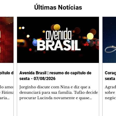
Últimas Notícias
ítulo de
Avenida Brasil | resumo do capítulo de
Coraç
sexta - 07/08/2026
sexta
elo amor
Jorginho discute com Nina e diz que a
Agrad
e Fátima
denunciará para sua família. Tufão decide
sobre 
aria
procurar Lucinda novamente e quase
negóc
u
encontra Nina no lixão. Débora se
Janet
do,
preocupa com Jorginho. Monalisa pede que
Verôn
esteve
Olenka não a deixe sozinha. Tufão
inform