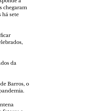
esponde a 
os chegaram 
 há sete 
ficar 
lebrados, 
dos da 
 de Barros, o 
 pandemia.
entena 