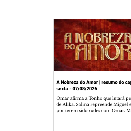
A Nobreza do Amor | resumo do cap
sexta - 07/08/2026
Omar afirma a Tonho que lutará p
de Alika. Salma repreende Miguel 
por terem sido rudes com Omar. M
Helena aconselha Manoel sobre se
namoro com Ana Maria. Pressiona
Bakari revela a Jendal que Chinua 