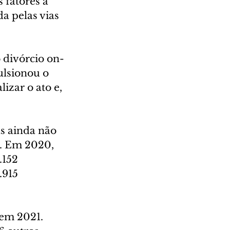
 fatores a 
a pelas vias 
o divórcio on-
lsionou o 
zar o ato e, 
s ainda não 
. Em 2020, 
.152 
.915 
 em 2021. 