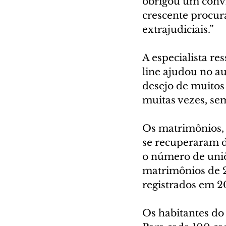
obrigou um convív
crescente procura
extrajudiciais.”
A especialista res
line ajudou no a
desejo de muitos 
muitas vezes, sem
Os matrimônios, 
se recuperaram d
o número de uniõ
matrimônios de 2
registrados em 2
Os habitantes do 