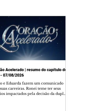
ão Acelerado | resumo do capítulo de
 - 07/08/2026
o e Eduarda fazem um comunicado
suas carreiras. Ronei teme ter seus
ios impactados pela decisão da dupla.
e decide prestar queixa contra
ica. Gael descobre que Naiane passou
ações sigilosas para Talita. Ronei