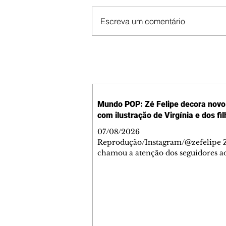
Escreva um comentário
Mundo POP: Zé Felipe decora novo 
com ilustração de Virgínia e dos fi
07/08/2026
Reprodução/Instagram/@zefelipe Z
chamou a atenção dos seguidores ao
um detalhe especial de sua nova ae
O cantor compartilhou nesta quinta
6, registros do jatinho recém-adqui
mostrou que decidiu personalizar 
com uma ilustração que reúne Virg
Fonseca e os três filhos que eles ti