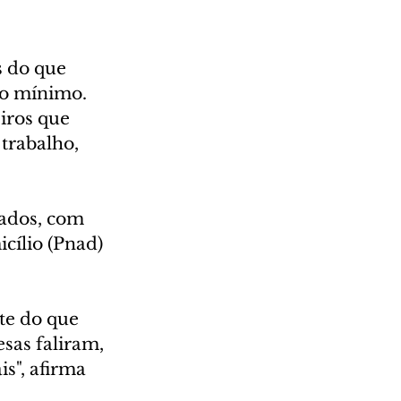
s do que 
o mínimo. 
iros que 
trabalho, 
ados, com 
cílio (Pnad) 
te do que 
as faliram, 
s", afirma 