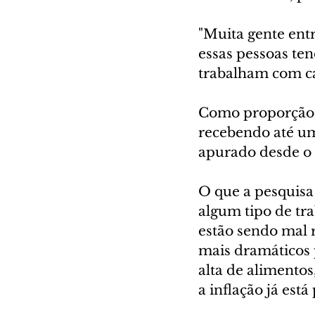
"Muita gente ent
essas pessoas te
trabalham com car
Como proporção d
recebendo até um
apurado desde o i
O que a pesquisa 
algum tipo de tr
estão sendo mal 
mais dramáticos 
alta de alimentos
a inflação já est