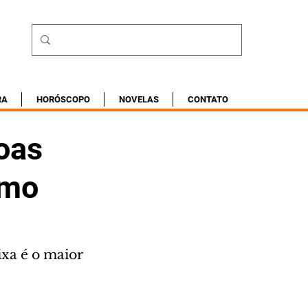
RA
HORÓSCOPO
NOVELAS
CONTATO
oas
imo
xa é o maior 