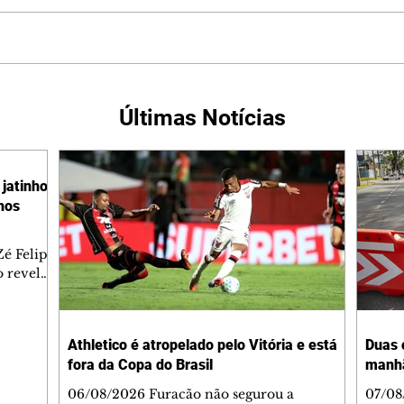
Últimas Notícias
jatinho
lhos
é Felipe
 revelar
ronave.
-feira,
rido e
Athletico é atropelado pelo Vitória e está
Duas 
o espaço
fora da Copa do Brasil
manh
inia
veram
06/08/2026 Furacão não segurou a
07/08