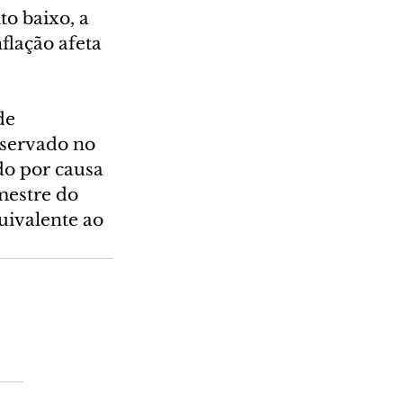
o baixo, a 
flação afeta 
de 
servado no 
o por causa 
mestre do 
ivalente ao 