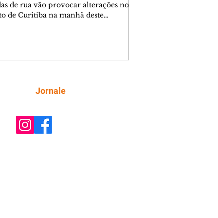
das de rua vão provocar alterações no
ito de Curitiba na manhã deste
go (9/8). As mudanças começam às
e afetam principalmente as regiões do
m das Américas e do Água Verde.
es de trânsito e monitores farão o
anhamento das provas. A orientação
a que os motoristas programem os
camentos com antecedência,
Siga
Jornale
tem a sinalização provisória e as
ações dos agentes de trânsito,
ando rotas al