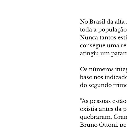
No Brasil da alta
toda a população
Nunca tantos est
consegue uma rend
atingiu um patam
Os números integ
base nos indicad
do segundo trime
"As pessoas estã
existia antes da
quebraram. Grand
Bruno Ottoni, pe