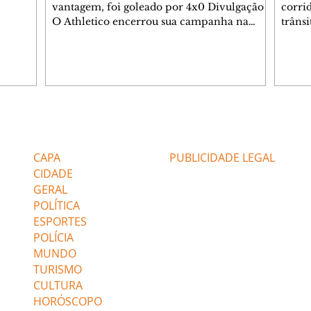
sé
vantagem, foi goleado por 4x0 Divulgação
corri
s
O Athletico encerrou sua campanha na
trâns
 entre
Copa do Brasil nesta quinta-feira (6), em
domin
uma noite infeliz em Salvador (BA). O time
5h30 
paranaense foi superado por 4×0 pelo
Jardi
Vitória, no Barradão, e viu derreter a
Agent
vantagem de dois gols que levou da Arena
acomp
da Baixada. A equipe baiana marcou dois
é par
gols em cada tempo. Renê e Erick
deslo
Editorias
Editais Certificados
balançaram a rede no primeiro. Renê e
respei
Marinho fecharam a conta no segundo.
orient
CAPA
PUBLICIDADE LEGAL
Superado por 4×
utiliz
CIDADE
GERAL
POLÍTICA
ESPORTES
POLÍCIA
MUNDO
TURISMO
CULTURA
HORÓSCOPO