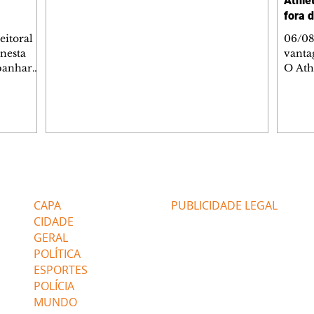
Athlet
mostrou que decidiu personalizar o espaço
fora 
com uma ilustração que reúne Virginia
Fonseca e os três filhos que eles tiveram
eitoral
06/08
juntos: Maria Alice, Maria Flor e José
 nesta
vanta
Leonardo. Na imagem, aparecem os
mpanhar
O Ath
apelidos dos integrantes da família, entre
ncia
Copa d
eles "Papai", "Mamãe",
uma n
ões. O
paran
listas de
Vitóri
i
vanta
ssio
da Baixada. A equip
rtaria,
gols 
Editorias
Editais Certificados
a
balan
ações
Marin
CAPA
PUBLICIDADE LEGAL
Super
CIDADE
GERAL
POLÍTICA
ESPORTES
POLÍCIA
MUNDO