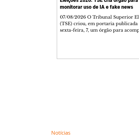
Eleições 2026: TSE cria órgão para
monitorar uso de IA e fake news
07/08/2026 O Tribunal Superior El
(TSE) criou, em portaria publicada
sexta-feira, 7, um órgão para aco
riscos associados ao uso de inteligê
artificial (IA) nas campanhas e a
desinformação relacionada às eleiç
conselho será composto por especia
áreas consideradas estratégicas e va
assessorar o presidente da Corte, Ká
Nunes Marques. De acordo com a po
Contato comercial
o grupo deverá realizar estudos par
mmjornale@gmail.com
fortalecer a integridade das inform
Telefone: (41) 99978-9956
Redação
E-mail:
redacaojornale@gmail.com
Site de
Notícias
de Curitiba / Paraná