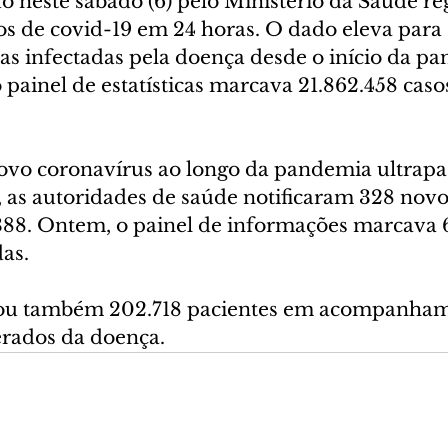
 neste sábado (6) pelo Ministério da Saúde regi
os de covid-19 em 24 horas. O dado eleva para 
s infectadas pela doença desde o início da p
o painel de estatísticas marcava 21.862.458 caso
ovo coronavírus ao longo da pandemia ultrap
 as autoridades de saúde notificaram 328 novos
388. Ontem, o painel de informações marcava
as.
ou também 202.718 pacientes em acompanham
erados da doença.