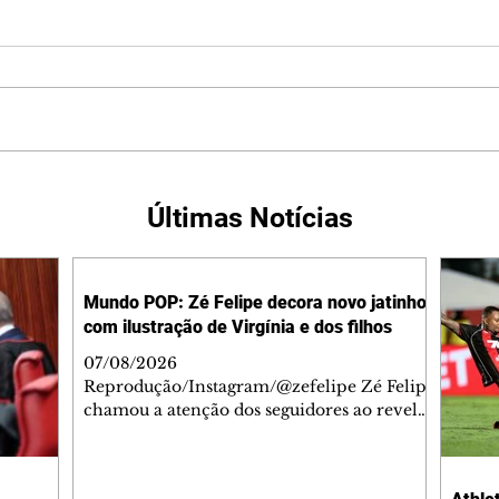
Últimas Notícias
Mundo POP: Zé Felipe decora novo jatinho
com ilustração de Virgínia e dos filhos
07/08/2026
Reprodução/Instagram/@zefelipe Zé Felipe
chamou a atenção dos seguidores ao revelar
um detalhe especial de sua nova aeronave.
O cantor compartilhou nesta quinta-feira,
6, registros do jatinho recém-adquirido e