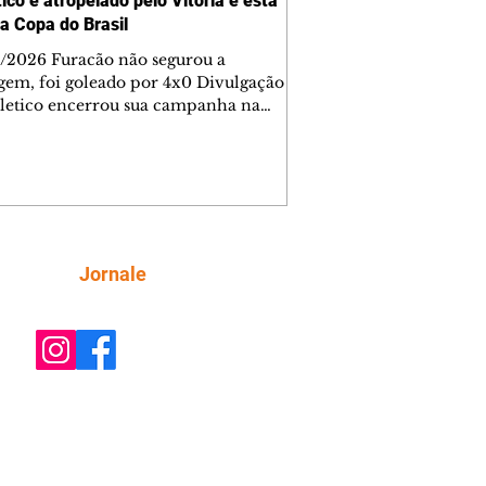
ico é atropelado pelo Vitória e está
da Copa do Brasil
/2026 Furacão não segurou a
gem, foi goleado por 4x0 Divulgação
letico encerrou sua campanha na
o Brasil nesta quinta-feira (6), em
oite infeliz em Salvador (BA). O time
aense foi superado por 4×0 pelo
a, no Barradão, e viu derreter a
gem de dois gols que levou da Arena
e baiana marcou dois
em cada tempo. Renê e Erick
Siga
Jornale
çaram a rede no primeiro. Renê e
ho fecharam a conta no segundo.
ado por 4×