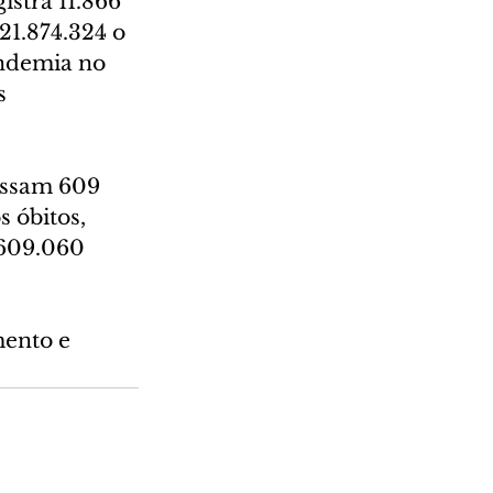
stra 11.866 
21.874.324 o 
andemia no 
s 
assam 609 
 óbitos, 
 609.060 
ento e 