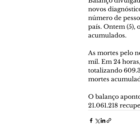
Balanço divulgado
novos diagnóstic
número de pessoa
país. Ontem (5), 
acumulados.
As mortes pelo n
mil. Em 24 horas,
totalizando 609.
mortes acumulad
O balanço apont
21.061.218 recup