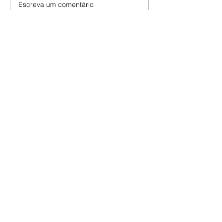
Escreva um comentário
Últimas Notícias
Novo secretário entrega
doações arrecadadas por
atletas e técnicos
07/08/2026 Nesta sexta-feira
(7/8), o novo secretário municipal
do Esporte, Lazer e Juventude,