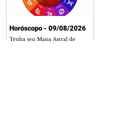
Horóscopo - 09/08/2026
Tenha seu Mapa Astral de
nascimento, o Mapa astral do Ano
de 2026 e 2027, o que os planetas
indicam para o seu: Trabalho,
Amor, Dinheiro, Saúde e Família.
Estudo com 35 páginas. Adquira
já através da nossa loja virtual ou
na loja física: rua Emiliano
Perneta 30 – loja 21 – galeria
Cezar Franco – centro –
Curitiba. Você pode pedir
também através do nosso
Whatsapp e receber seu livro
virtual: (41) 99719-0645. Escute o