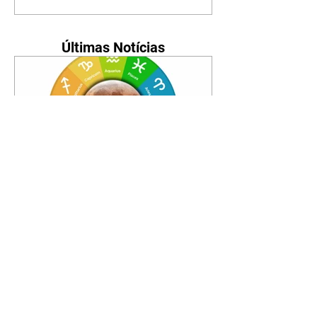
Últimas Notícias
Horóscopo - 09/08/2026
Tenha seu Mapa Astral de
nascimento, o Mapa astral do Ano
de 2026 e 2027, o que os planetas
indicam para o seu: Trabalho,
Amor, Dinheiro, Saúde e Família.
Estudo com 35 páginas. Adquira