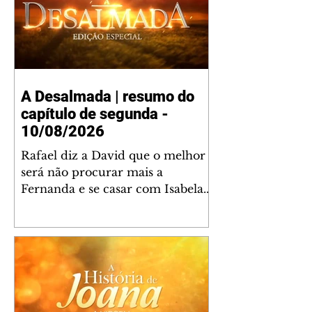
A Desalmada | resumo do
capítulo de segunda -
10/08/2026
Rafael diz a David que o melhor
será não procurar mais a
Fernanda e se casar com Isabela.
Júlia diz a Otávio que sua esposa
desconfia que ele tem uma
amante. Diante do túmulo de
Santiago, Fernanda diz que quer
justiça para ele mas, ao mesmo
tempo, se apaixonou por Rafael.
Martina critica David por ainda