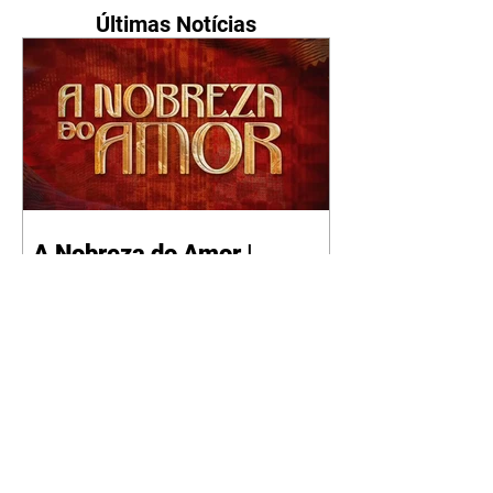
Últimas Notícias
A Nobreza do Amor |
resumo do capítulo de sexta
- 07/08/2026
Omar afirma a Tonho que lutará
pelo amor de Alika. Salma
repreende Miguel e Fátima por
terem sido rudes com Omar.
Maria Helena aconselha Manoel
sobre seu namoro com Ana