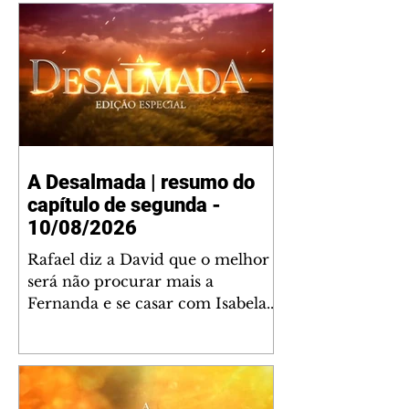
A Desalmada | resumo do
capítulo de segunda -
10/08/2026
Rafael diz a David que o melhor
será não procurar mais a
Fernanda e se casar com Isabela.
Júlia diz a Otávio que sua esposa
desconfia que ele tem uma
amante. Diante do túmulo de
Santiago, Fernanda diz que quer