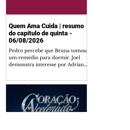
Quem Ama Cuida | resumo
do capítulo de quinta -
06/08/2026
Pedro percebe que Bruna tomou
um remédio para dormir. Joel
demonstra interesse por Adriana.
Fernando elogia Mau Mau. Bia
não gosta quando Brigitte e
Rafael se sentam à mesa com ela
e César, atrapalhando o jantar
romântico do casal. Bruna se
aproveita da preocupação de
Pedro com sua saúde para
manter o marido ao seu lado.
Elenice acusa Rosa por seu