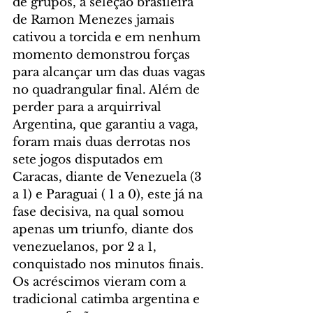
de grupos, a seleção brasileira 
de Ramon Menezes jamais 
cativou a torcida e em nenhum 
momento demonstrou forças 
para alcançar um das duas vagas 
no quadrangular final. Além de 
perder para a arquirrival 
Argentina, que garantiu a vaga, 
foram mais duas derrotas nos 
sete jogos disputados em 
Caracas, diante de Venezuela (3 
a 1) e Paraguai ( 1 a 0), este já na 
fase decisiva, na qual somou 
apenas um triunfo, diante dos 
venezuelanos, por 2 a 1, 
conquistado nos minutos finais.
Os acréscimos vieram com a 
tradicional catimba argentina e 