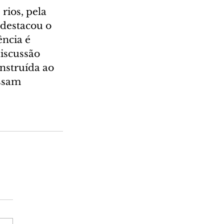
rios, pela 
 destacou o 
ncia é 
iscussão 
nstruída ao 
ssam 