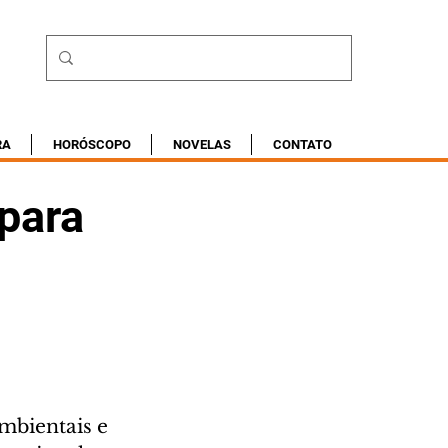
RA
HORÓSCOPO
NOVELAS
CONTATO
 para
mbientais e 