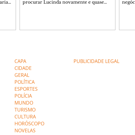
aria
procurar Lucinda novamente e quase
negóc
u
encontra Nina no lixão. Débora se
Janet
do,
preocupa com Jorginho. Monalisa pede que
Verôn
esteve
Olenka não a deixe sozinha. Tufão
inform
 Alika o
encontra Jorginho e o leva para casa. Max é
procu
. Chinua
hostil com Carminha. Diógenes se irrita
que e
quando Tavinho diz que não negociará o
decep
 Pascoal
passe de Roni por causa de sua sexualidade.
que s
Editorias
Editais Certificados
re que
Janaína admite para Jorginho que Lúcio e
preoc
r aos
Max estavam envolvidos na tentativa de
Cinar
CAPA
PUBLICIDADE LEGAL
assalto à
desco
CIDADE
GERAL
POLÍTICA
ESPORTES
POLÍCIA
MUNDO
TURISMO
CULTURA
HORÓSCOPO
NOVELAS