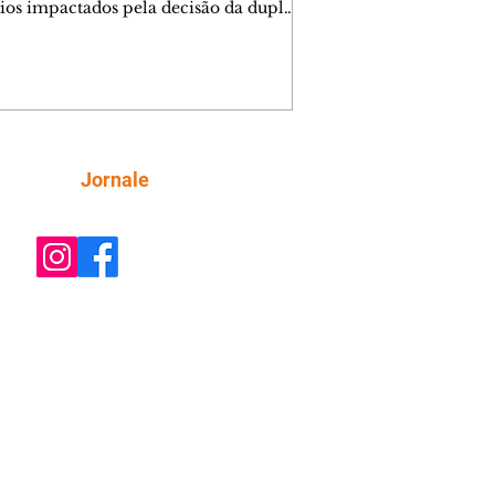
ios impactados pela decisão da dupla.
e decide prestar queixa contra
ica. Gael descobre que Naiane passou
ações sigilosas para Talita. Ronei
ra Verônica novamente e descobre
la deixou Bom Retorno. Gael se
ciona com Naiane. Valéria anuncia
e mudará de país, e Eduarda se
Siga
Jornale
upa com Sol. Palhares desconfia de
a em relação a Zilá. Ronei e Cinara
nfia