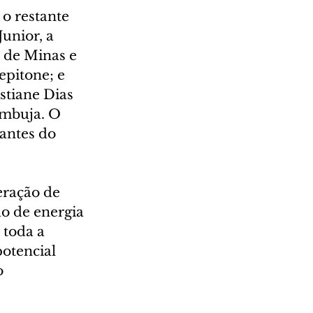
o restante 
unior, a 
 de Minas e 
pitone; e 
tiane Dias 
ambuja. O 
antes do 
eração de 
ão de energia 
 toda a 
otencial 
o 