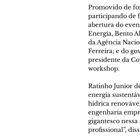
Promovido de for
participando de 
abertura do even
Energia, Bento A
da Agência Nacio
Ferreira; e do g
presidente da Cop
workshop.
Ratinho Junior d
energia sustentáv
hídrica renovável
engenharia empre
gigantesco nessa 
profissional”, diss