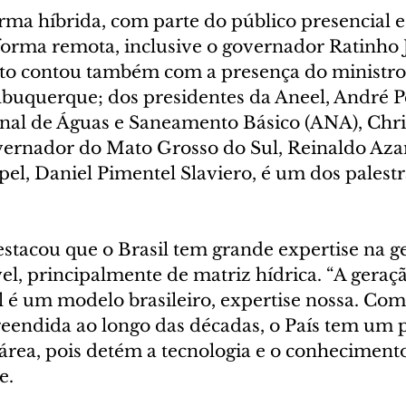
ma híbrida, com parte do público presencial e 
forma remota, inclusive o governador Ratinho J
to contou também com a presença do ministro
lbuquerque; dos presidentes da Aneel, André Pe
nal de Águas e Saneamento Básico (ANA), Chris
overnador do Mato Grosso do Sul, Reinaldo Az
el, Daniel Pimentel Slaviero, é um dos palestr
estacou que o Brasil tem grande expertise na g
el, principalmente de matriz hídrica. “A geraç
 é um modelo brasileiro, expertise nossa. Com
endida ao longo das décadas, o País tem um p
área, pois detém a tecnologia e o conheciment
e.