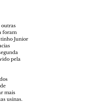
 outras 
a foram 
tinho Junior 
cias 
 segunda 
vido pela 
dos 
de 
r mais 
as usinas.