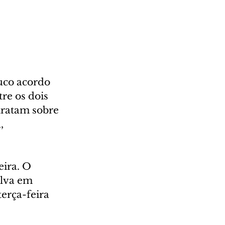
uco acordo 
re os dois 
tratam sobre 
, 
ira. O 
ilva em 
erça-feira 