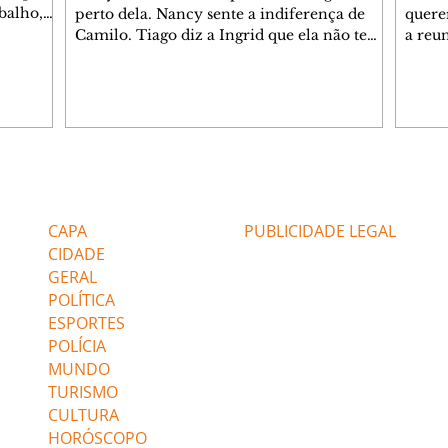
balho,
perto dela. Nancy sente a indiferença de
quere
studo
Camilo. Tiago diz a Ingrid que ela não tem
a reu
da nossa
competência para presidir a joalheria.
Zilá 
miliano
André conta a Pedro que a associação de
perce
r Franco
advogados expulsou Ademir. Laurentino
Palha
ir
contrata Adriana para servir no
aprox
 e
restaurante. Adriana vê Pedro e Bruna no
em pe
-0645.
restaurante. Bruna provoca Adriana. Dora
decid
através
pede ajuda a André para marcar um
inven
Editorias
Editais Certificados
encontro com Suely. Adriana diz a Lyris
conse
que está feliz trabalhando no restaurante de
termi
CAPA
PUBLICIDADE LEGAL
Nanc
CIDADE
GERAL
POLÍTICA
ESPORTES
POLÍCIA
MUNDO
TURISMO
CULTURA
HORÓSCOPO