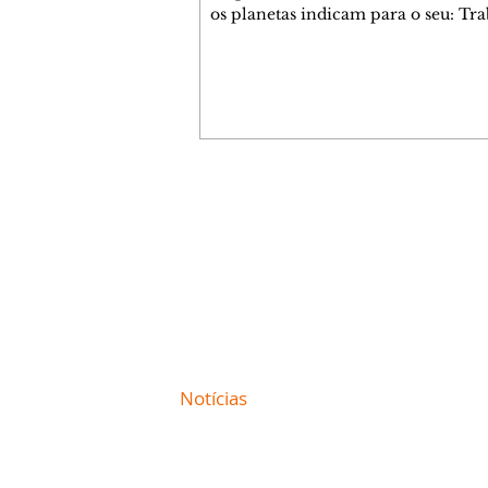
os planetas indicam para o seu: Tra
Amor, Dinheiro, Saúde e Família. E
com 35 páginas. Adquira já através 
loja virtual ou na loja física: rua E
Perneta 30 – loja 21 – galeria Ceza
– centro – Curitiba. Você pode ped
também através do nosso Whatsapp
receber seu livro virtual: (41) 99719
Escute o programa Bom Dia Astral 
Contato comercial
da Rádio Cultura AM 930 e t
mmjornale@gmail.com
Telefone: (41) 99978-9956
Redação
E-mail:
redacaojornale@gmail.com
Site de
Notícias
de Curitiba / Paraná