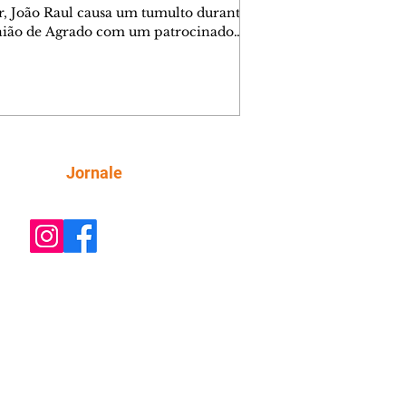
r, João Raul causa um tumulto durante
nião de Agrado com um patrocinador.
orienta Osmar a seguir Cinara, que
be a movimentação e alerta Ronei.
res confronta Cinara sobre a
imação com Ronei. Eduarda pensa
dir a Valéria para ficar com Sol. Gael
e terminar com Naiane. João Raul
ta para Agrado que não está
Siga
Jornale
guindo conviver com seu sucesso, e
na o relacionamento dos dois.