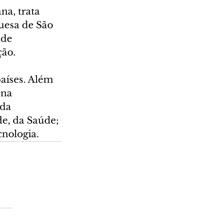
a, trata 
uesa de São 
de 
ção.
aíses. Além 
na 
da 
e, da Saúde; 
cnologia.