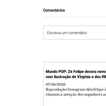
Comentários
Escreva um comentário
Mundo POP: Zé Felipe decora novo 
com ilustração de Virgínia e dos fi
07/08/2026
Reprodução/Instagram/@zefelipe Z
chamou a atenção dos seguidores ao
um detalhe especial de sua nova ae
O cantor compartilhou nesta quinta