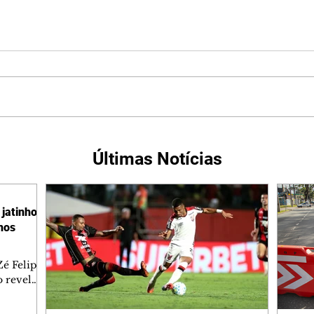
Últimas Notícias
jatinho
lhos
é Felipe
 revelar
ronave.
-feira,