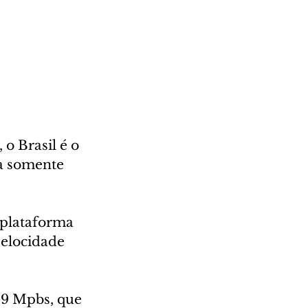
o Brasil é o 
ca somente 
plataforma 
velocidade 
59 Mpbs, que 