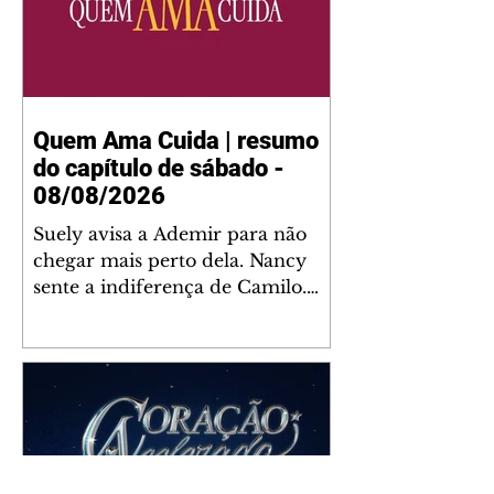
Quem Ama Cuida | resumo
do capítulo de sábado -
08/08/2026
Suely avisa a Ademir para não
chegar mais perto dela. Nancy
sente a indiferença de Camilo.
Tiago diz a Ingrid que ela não
tem competência para presidir a
joalheria. André conta a Pedro
que a associação de advogados
expulsou Ademir. Laurentino
contrata Adriana para servir no
restaurante. Adriana vê Pedro e