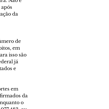
ra. Não é 
 após 
ação da 
úmero de 
itos, em 
ara isso são 
deral já 
tados e 
ortes em 
nfirmados da 
enquanto o 