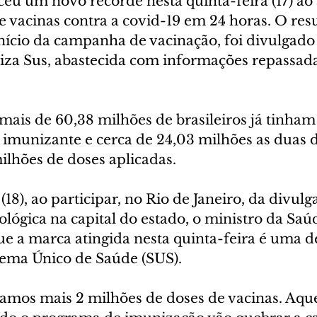
ceu um novo recorde nesta quinta-feira (17) ao 
e vacinas contra a covid-19 em 24 horas. O resu
nício da campanha de vacinação, foi divulgado
iza Sus, abastecida com informações repassada
 mais de 60,38 milhões de brasileiros já tinha
 imunizante e cerca de 24,03 milhões as duas d
ilhões de doses aplicadas.
(18), ao participar, no Rio de Janeiro, da divulg
lógica na capital do estado, o ministro da Saú
ue a marca atingida nesta quinta-feira é uma 
stema Único de Saúde (SUS).
amos mais 2 milhões de doses de vacinas. Aque