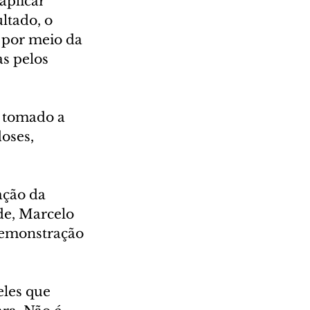
aplicar 
ltado, o 
 por meio da 
s pelos 
m tomado a 
oses, 
ação da 
de, Marcelo 
demonstração 
les que 