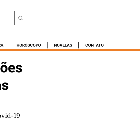
RA
HORÓSCOPO
NOVELAS
CONTATO
hões
as
ovid-19