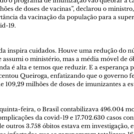
do o programa de imunização vão quebrar a ca
ilhões de doses de vacinas”, declarou o ministro,
rtância da vacinação da população para a super
id-19.
a inspira cuidados. Houve uma redução do n
 assumi o ministério, mas a média móvel de ób
inda é alta e temos que reduzir. E a esperança p
scentou Queiroga, enfatizando que o governo fe
de 109,29 milhões de doses de imunizantes a es
 quinta-feira, o Brasil contabilizava 496.004 m
omplicações da covid-19 e 17.702.630 casos co
e outros 3.758 óbitos estava em investigação, 