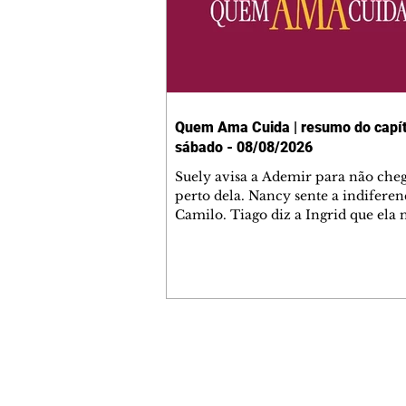
Quem Ama Cuida | resumo do capít
sábado - 08/08/2026
Suely avisa a Ademir para não che
perto dela. Nancy sente a indiferen
Camilo. Tiago diz a Ingrid que ela
competência para presidir a joalher
André conta a Pedro que a associaç
advogados expulsou Ademir. Laure
contrata Adriana para servir no
restaurante. Adriana vê Pedro e Br
restaurante. Bruna provoca Adrian
pede ajuda a André para marcar u
Contato comercial
encontro com Suely. Adriana diz a 
mmjornale@gmail.com
que está feliz trabalhando no resta
Telefone: (41) 99978-9956
Nanc