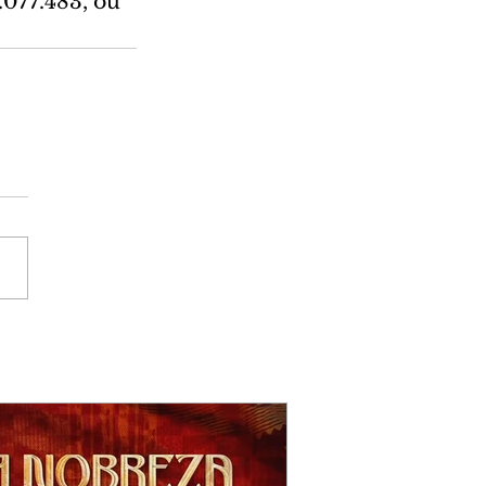
077.483, ou 