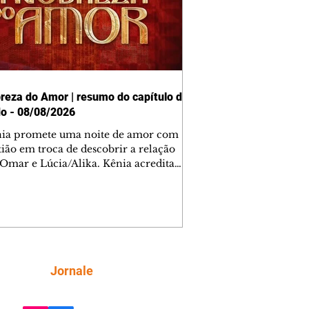
reza do Amor | resumo do capítulo de
o - 08/08/2026
nia promete uma noite de amor com
tião em troca de descobrir a relação
 Omar e Lúcia/Alika. Kênia acredita
inta esteja mesmo ao lado de Jendal, e
o convite para jantar com os dois.
 desabafa com Casemiro e conta que
ília de Lúcia/Alika tem uma dívida
mar. Ana Maria vai à casa de Manoel
estratada por Fortunato. José e Omar
tam sobre a possível jazida de
Siga
Jornale
tênio na região. Virgínia provoca
nes na frente de Marta. Binta s