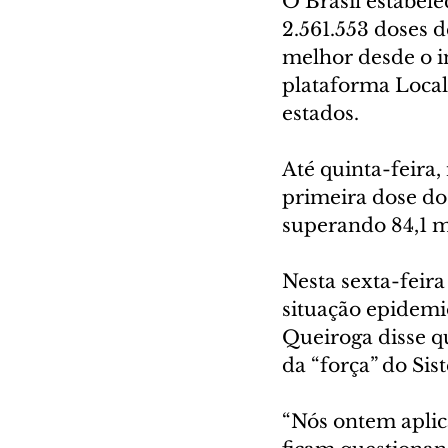
O Brasil estabele
2.561.553 doses d
melhor desde o i
plataforma Local
estados.
Até quinta-feira,
primeira dose do
superando 84,1 m
Nesta sexta-feira 
situação epidemio
Queiroga disse q
da “força” do Si
“Nós ontem aplic