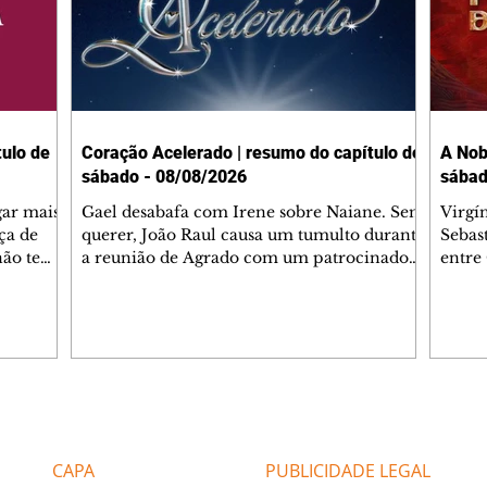
ulo de
Coração Acelerado | resumo do capítulo de
A Nob
sábado - 08/08/2026
sábad
gar mais
Gael desabafa com Irene sobre Naiane. Sem
Virgí
ça de
querer, João Raul causa um tumulto durante
Sebas
 não tem
a reunião de Agrado com um patrocinador.
entre
ia.
Zilá orienta Osmar a seguir Cinara, que
que B
ão de
percebe a movimentação e alerta Ronei.
nega 
ntino
Palhares confronta Cinara sobre a
Tonho
aproximação com Ronei. Eduarda pensa
a fam
una no
em pedir a Valéria para ficar com Sol. Gael
com O
a. Dora
decide terminar com Naiane. João Raul
e é d
m
inventa para Agrado que não está
comen
Editorias
Editais Certificados
Lyris
conseguindo conviver com seu sucesso, e
tungs
urante de
termina o relacionamento dos dois.
Dióge
CAPA
PUBLICIDADE LEGAL