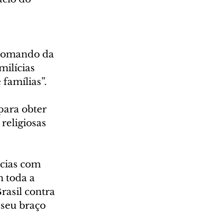
Comando da 
ilícias 
famílias”.
para obter 
religiosas 
cias com 
 toda a 
rasil contra 
 seu braço 