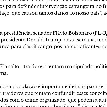
os para defender intervenção estrangeira no Br
ifaço, que causou tantos danos ao nosso país”, a
 presidência, senador Flávio Bolsonaro (PL-RJ)
presidente Donald Trump, nesta semana, tend
nca para classificar grupos narcotraficantes no
Planalto, “traidores” tentam manipulada polit
ema.
nossa população é importante demais para ser
 traidores que tentam confundir esses conceitos
vidos com o crime organizado, que pedem a aut
erferência em assuntos brasileiros”, disse o Pal