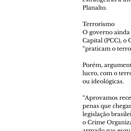
Planalto.
Terrorismo
O governo ainda
Capital (PCC), o
“praticam o terro
Porém, argumenta
lucro, com o terr
ou ideológicas.
“Aprovamos recen
penas que chegam
legislação brasil
o Crime Organizad
armado nas esqui