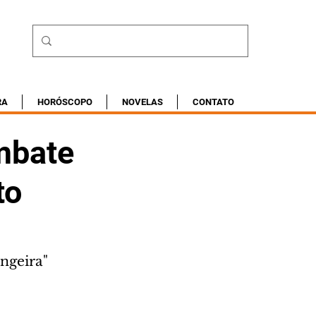
RA
HORÓSCOPO
NOVELAS
CONTATO
mbate
to
ngeira"