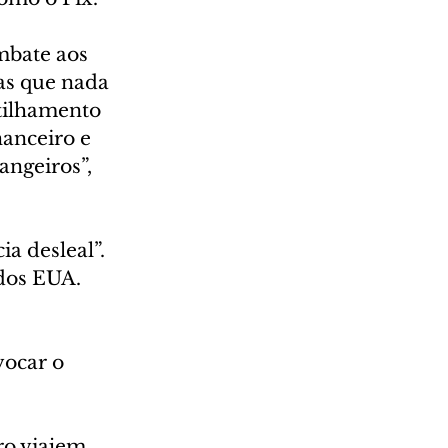
mbate aos 
as que nada 
tilhamento 
nanceiro e 
ngeiros”, 
a desleal”. 
dos EUA.
vocar o 
ro viajem 