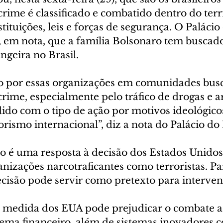
ime é classificado e combatido dentro do terri
tituições, leis e forças de segurança. O Palácio
em nota, que a família Bolsonaro tem buscad
ngeira no Brasil.
o por essas organizações em comunidades busc
crime, especialmente pelo tráfico de drogas e a
do com o tipo de ação por motivos ideológicos,
rorismo internacional”, diz a nota do Palácio do 
 é uma resposta à decisão dos Estados Unidos
anizações narcotraficantes como terroristas. Pa
decisão pode servir como pretexto para interven
 a medida dos EUA pode prejudicar o combate ao
tema financeiro, além de sistemas inovadores c