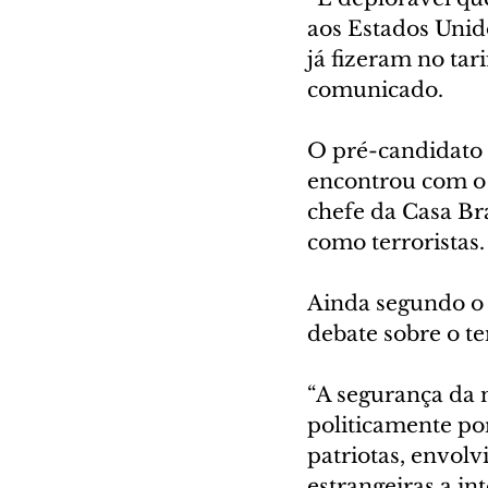
aos Estados Unid
já fizeram no tar
comunicado.
O pré-candidato à
encontrou com o 
chefe da Casa Bra
como terroristas.
Ainda segundo o 
debate sobre o t
“A segurança da 
politicamente por
patriotas, envol
estrangeiras a int