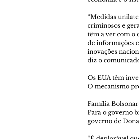
“Medidas unilate
criminosos e ger
têm a ver com o 
de informações en
inovações nacion
diz o comunicad
Os EUA têm invest
O mecanismo pre
Família Bolsonar
Para o governo br
governo de Donal
“É deplorável qu