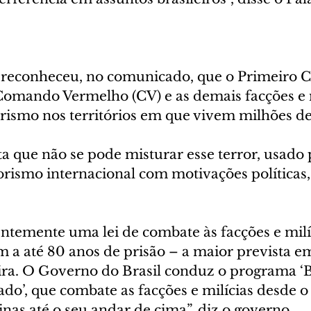
 reconheceu, no comunicado, que o Primeiro 
 Comando Vermelho (CV) e as demais facções e m
rismo nos territórios em que vivem milhões de 
 que não se pode misturar esse terror, usado 
orismo internacional com motivações políticas, 
temente uma lei de combate às facções e milí
 a até 80 anos de prisão – a maior prevista em
eira. O Governo do Brasil conduz o programa ‘B
o’, que combate as facções e milícias desde o
nas até o seu andar de cima”, diz o governo.