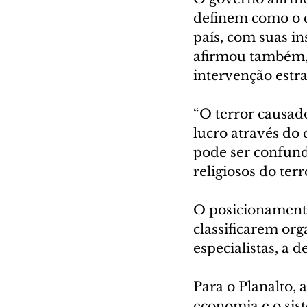
definem como o cr
país, com suas ins
afirmou também, 
intervenção estra
“O terror causad
lucro através do 
pode ser confundi
religiosos do ter
O posicionamento
classificarem org
especialistas, a 
Para o Planalto,
economia e o sis