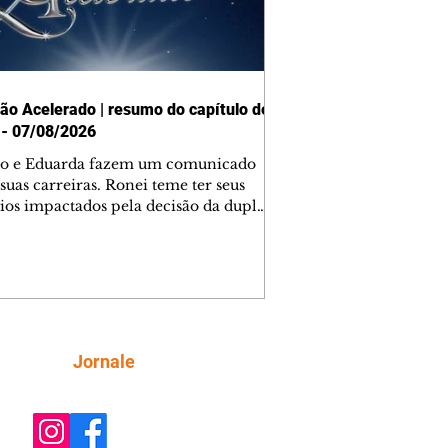
ão Acelerado | resumo do capítulo de
 - 07/08/2026
o e Eduarda fazem um comunicado
suas carreiras. Ronei teme ter seus
ios impactados pela decisão da dupla.
e decide prestar queixa contra
ica. Gael descobre que Naiane passou
ações sigilosas para Talita. Ronei
ra Verônica novamente e descobre
la deixou Bom Retorno. Gael se
ciona com Naiane. Valéria anuncia
e mudará de país, e Eduarda se
Siga
Jornale
upa com Sol. Palhares desconfia de
a em relação a Zilá. Ronei e Cinara
nfia