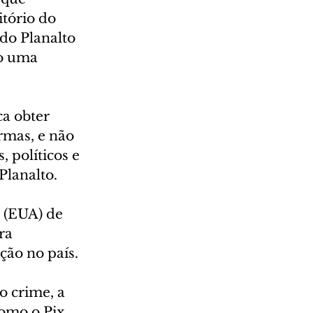
tório do 
 do Planalto 
o uma 
a obter 
rmas, e não 
 políticos e 
Planalto.
 (EUA) de 
ra 
ção no país.
 crime, a 
omo o Pix.