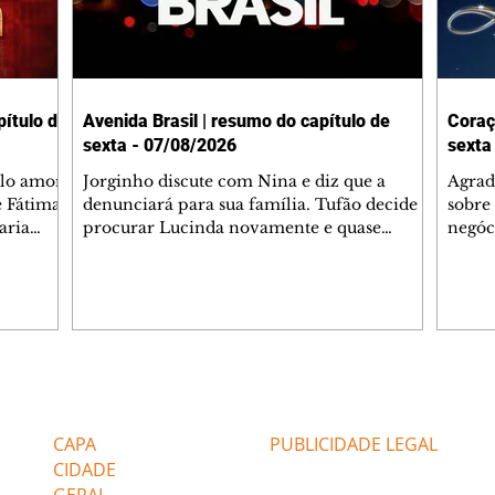
ítulo de
Avenida Brasil | resumo do capítulo de
Coraç
sexta - 07/08/2026
sexta
elo amor
Jorginho discute com Nina e diz que a
Agrad
e Fátima
denunciará para sua família. Tufão decide
sobre 
aria
procurar Lucinda novamente e quase
negóc
u
encontra Nina no lixão. Débora se
Janet
do,
preocupa com Jorginho. Monalisa pede que
Verôn
esteve
Olenka não a deixe sozinha. Tufão
inform
 Alika o
encontra Jorginho e o leva para casa. Max é
procu
. Chinua
hostil com Carminha. Diógenes se irrita
que e
quando Tavinho diz que não negociará o
decep
 Pascoal
passe de Roni por causa de sua sexualidade.
que s
Editorias
Editais Certificados
re que
Janaína admite para Jorginho que Lúcio e
preoc
r aos
Max estavam envolvidos na tentativa de
Cinar
CAPA
PUBLICIDADE LEGAL
assalto à
desco
CIDADE