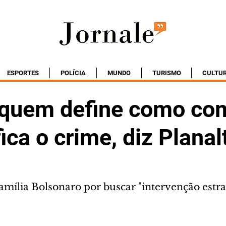
ESPORTES
POLÍCIA
MUNDO
TURISMO
CULTU
é quem define como co
fica o crime, diz Planal
amília Bolsonaro por buscar "intervenção estra