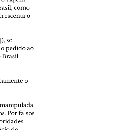
asil, como 
crescenta o 
, se 
o pedido ao 
 Brasil 
icamente o 
 manipulada 
. Por falsos 
oridades 
ácio do 