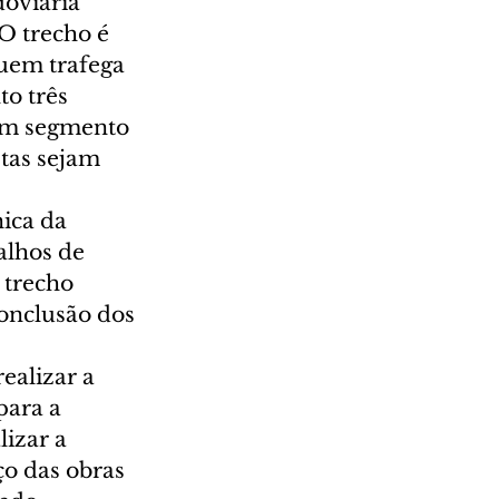
doviária 
O trecho é 
uem trafega 
o três 
 um segmento 
tas sejam 
ica da 
alhos de 
 trecho 
onclusão dos 
alizar a 
para a 
izar a 
o das obras 