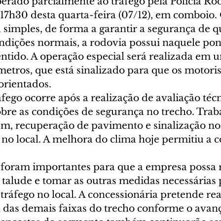
berado parcialmente ao tráfego pela Polícia Ro
 17h30 desta quarta-feira (07/12), em comboio. 
 simples, de forma a garantir a segurança de q
ndições normais, a rodovia possui naquele pont
entido. A operação especial será realizada em
etros, que está sinalizado para que os motoris
rientados.
áfego ocorre após a realização de avaliação técn
obre as condições de segurança no trecho. Trab
m, recuperação de pavimento e sinalização no
no local. A melhora do clima hoje permitiu a c
foram importantes para que a empresa possa re
talude e tomar as outras medidas necessárias 
ráfego no local. A concessionária pretende real
l das demais faixas do trecho conforme o avanç