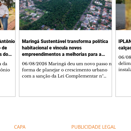
Antônio
Maringá Sustentável transforma política
IPLAN
o de
habitacional e vincula novos
calça
s do
empreendimentos a melhorias para a
06/08
cidade
delimi
a da
06/08/2026 Maringá deu um novo passo na
insta
tônio
forma de planejar o crescimento urbano
de se
com a sanção da Lei Complementar nº
de pe
res com
1.544, que institui o Programa Maringá
ou pio
Dr.
Sustentável. A nova legislação estabelece
propr
regras para a criação de Zonas Especiais de
respon
ra, 6. O
Interesse Social (Zeis) e cria um modelo
Pesqu
liam as
que une produção de moradias, ocupação
(IPLAN
inteligente do território e melhorias que
Editorias
Editais Certificados
fiscal
s
beneficiam toda a população. O principal
essas
avanço da lei é mudar a lógica de concessão
CAPA
PUBLICIDADE LEGAL