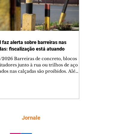
 faz alerta sobre barreiras nas
das: fiscalização está atuando
/2026 Barreiras de concreto, blocos
tadores junto à rua ou trilhos de aço
lados nas calçadas são proibidos. Além
rem obstáculos para a livre circulação
destres, essas estruturas podem causar
rar acidentes de trânsito — e os
ietários dos imóveis podem ser
sabilizados. O alerta é do Instituto de
isa e Planejamento de Ponta Grossa
), que está intensificando a
Siga
Jornale
ização sobre as calçadas, o que inclui
 barreiras. Um ca