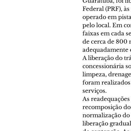
Guaratuba, foi li
Federal (PRF), às
operado em pista
pelo local. Em co
faixas em cada s
de cerca de 800 m
adequadamente o
A liberação do tr
concessionária s
limpeza, drenage
foram realizados 
serviços.
As readequações 
recomposição do 
normalização do t
liberação gradua