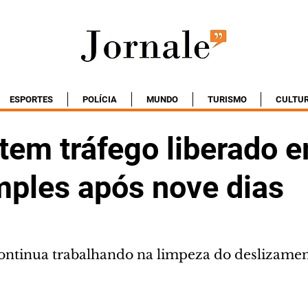
ESPORTES
POLÍCIA
MUNDO
TURISMO
CULTU
tem tráfego liberado 
mples após nove dias
ontinua trabalhando na limpeza do deslizame