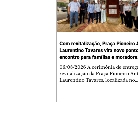
Com revitalização, Praça Pioneiro 
Laurentino Tavares vira novo pont
encontro para famílias e moradore
Jardim Liberdade
06/08/2026 A cerimônia de entreg
revitalização da Praça Pioneiro An
Laurentino Tavares, localizada no
cruzamento da Avenida dos Palma
as ruas Laudelino Pedro da Silva e 
Chrisóstomo Capinan, no Jardim
Liberdade, ocorreu nesta quinta-fei
espaço recebeu melhorias que amp
opções de lazer e convivência da
Contato comercial
comunidade, tornando a praça mai
mmjornale@gmail.com
acessível, segura e confortável para
Telefone: (41) 99978-9956