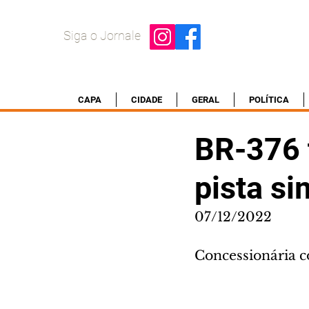
Siga o Jornale
CAPA
CIDADE
GERAL
POLÍTICA
BR-376 
pista si
07/12/2022
Concessionária c