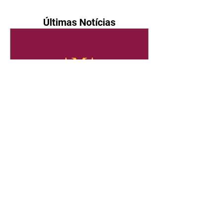
Últimas Notícias
Quem Ama Cuida | resumo
do capítulo de sábado -
08/08/2026
Suely avisa a Ademir para não
chegar mais perto dela. Nancy
sente a indiferença de Camilo.
Tiago diz a Ingrid que ela não
tem competência para presidir a