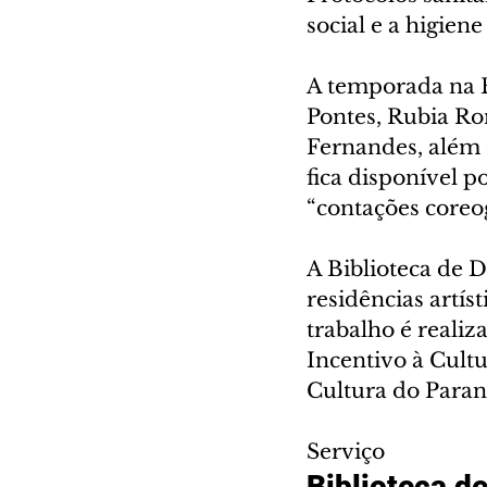
social e a higien
A temporada na B
Pontes, Rubia Ro
Fernandes, além 
fica disponível p
“contações coreog
A Biblioteca de D
residências artís
trabalho é reali
Incentivo à Cultu
Cultura do Paran
Serviço
Biblioteca d