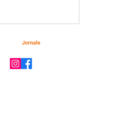
e decide prestar queixa contra
ica. Gael descobre que Naiane passou
ações sigilosas para Talita. Ronei
ra Verônica novamente e descobre
la deixou Bom Retorno. Gael se
ciona com Naiane. Valéria anuncia
e mudará de país, e Eduarda se
Siga
Jornale
upa com Sol. Palhares desconfia de
a em relação a Zilá. Ronei e Cinara
nfia