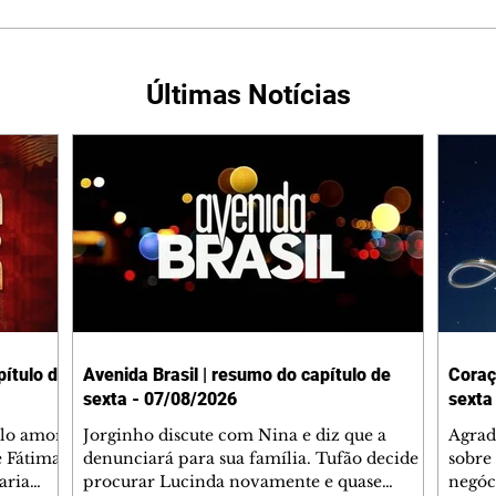
Últimas Notícias
ítulo de
Avenida Brasil | resumo do capítulo de
Coraç
sexta - 07/08/2026
sexta
elo amor
Jorginho discute com Nina e diz que a
Agrad
e Fátima
denunciará para sua família. Tufão decide
sobre 
aria
procurar Lucinda novamente e quase
negóc