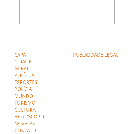
u
encontra Nina no lixão. Débora se
Janet
do,
preocupa com Jorginho. Monalisa pede que
Verôn
esteve
Olenka não a deixe sozinha. Tufão
inform
 Alika o
encontra Jorginho e o leva para casa. Max é
procu
. Chinua
hostil com Carminha. Diógenes se irrita
que e
quando Tavinho diz que não negociará o
decep
 Pascoal
passe de Roni por causa de sua sexualidade.
que s
Editorias
Editais Certificados
re que
Janaína admite para Jorginho que Lúcio e
preoc
r aos
Max estavam envolvidos na tentativa de
Cinar
CAPA
PUBLICIDADE LEGAL
assalto à
desco
CIDADE
GERAL
POLÍTICA
ESPORTES
POLÍCIA
MUNDO
TURISMO
CULTURA
HORÓSCOPO
NOVELAS
CONTATO