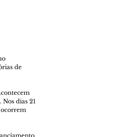
ho 
rias de 
 acontecem 
. Nos dias 21 
 ocorrem 
stanciamento 