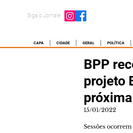
Siga o Jornale
CAPA
CIDADE
GERAL
POLÍTICA
BPP rec
projeto 
próxim
15/01/2022
Sessões ocorrem d