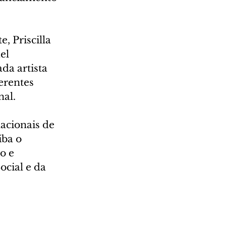
 Priscilla 
el 
a artista 
erentes 
nal.
acionais de 
iba o 
o e 
ocial e da 