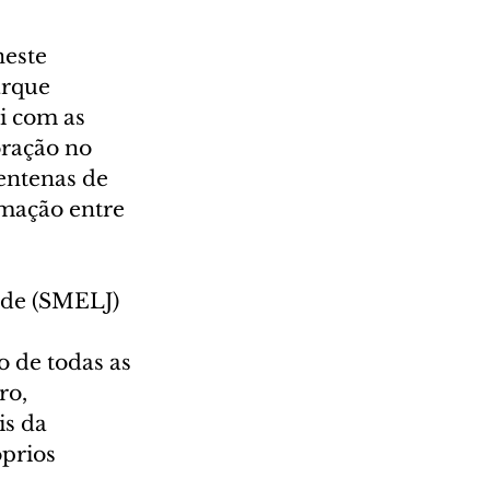
este 
arque 
i com as 
oração no 
entenas de 
imação entre 
ude (SMELJ) 
 de todas as 
ro, 
is da 
óprios 