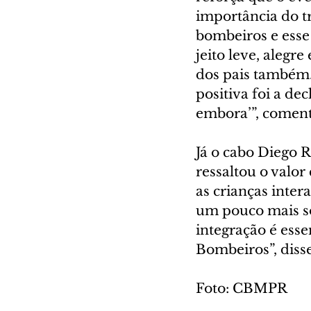
importância do t
bombeiros e esse
jeito leve, alegr
dos pais também.
positiva foi a de
embora’”, comen
Já o cabo Diego R
ressaltou o valor
as crianças inte
um pouco mais so
integração é ess
Bombeiros”, disse
Foto: CBMPR