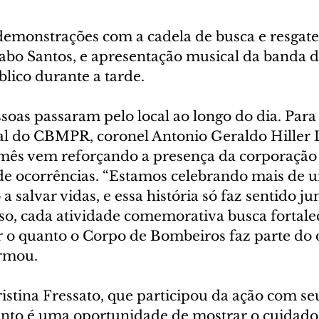
monstrações com a cadela de busca e resgate
abo Santos, e apresentação musical da banda
lico durante a tarde.
oas passaram pelo local ao longo do dia. Para 
 do CBMPR, coronel Antonio Geraldo Hiller L
 mês vem reforçando a presença da corporação
e ocorrências. “Estamos celebrando mais de u
a salvar vidas, e essa história só faz sentido ju
so, cada atividade comemorativa busca fortalec
r o quanto o Corpo de Bombeiros faz parte do d
irmou.
istina Fressato, que participou da ação com seu 
ento é uma oportunidade de mostrar o cuidado 