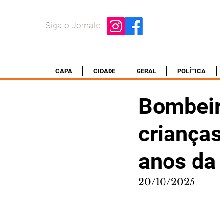
Siga o Jornale
CAPA
CIDADE
GERAL
POLÍTICA
Bombeir
criança
anos da
20/10/2025