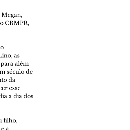
 Megan, 
 do CBMPR, 
o 
ino, as 
 para além 
m século de 
nto da 
er esse 
ia a dia dos 
filho, 
e a 