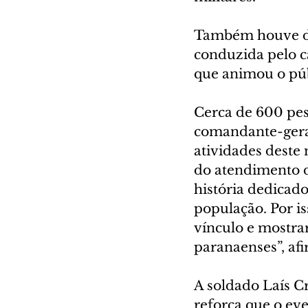
Também houve de
conduzida pelo c
que animou o púb
Cerca de 600 pess
comandante-geral
atividades deste
do atendimento d
história dedicado 
população. Por is
vínculo e mostra
paranaenses”, af
A soldado Laís Cr
reforça que o ev