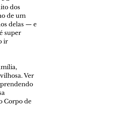
ito dos 
ho de um 
hos delas — e 
é super 
 ir 
mília, 
vilhosa. Ver 
 aprendendo 
sa 
o Corpo de 