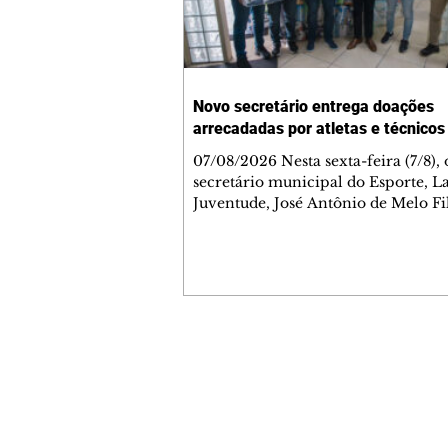
Novo secretário entrega doações
arrecadadas por atletas e técnicos
07/08/2026 Nesta sexta-feira (7/8),
secretário municipal do Esporte, L
Juventude, José Antônio de Melo Fi
a entrega de 5.873 fraldas geriátrica
arrecadadas durante a Campanha 
Atenção à Pessoa Idosa à Fundação
Social (FAS). A doação é uma contr
social de atletas, paratletas, técnicos
instituições contemplados pela Lei
Municipal de Incentivo ao Esporte.
Contato comercial
fraldas serão destinadas às unidade
mmjornale@gmail.com
que atendem pessoas idosas e tam
Telefone: (41) 99978-9956
Redação