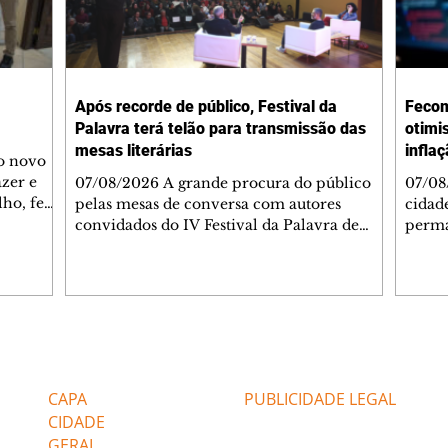
Após recorde de público, Festival da
Fecom
Palavra terá telão para transmissão das
otimi
mesas literárias
infla
 o novo
azer e
07/08/2026 A grande procura do público
07/08
lho, fez
pelas mesas de conversa com autores
cidad
s
convidados do IV Festival da Palavra de
perma
de
Curitiba levou a Fundação Cultural de
suste
 de Ação
Curitiba a ampliar a estrutura do evento. A
assim
apartida
partir desta sexta-feira (7/8), um telão com
infla
 e
transmissão simultânea será instalado na
alto 
área externa, ao lado do Teatro do
levan
 As
Memorial de Curitiba, para que mais
mais 
Editorias
Editais Certificados
s da FAS
pessoas possam acompanhar gratuitamente
segun
bém
a programação. A medida foi adotada
Servi
CAPA
PUBLICIDADE LEGAL
depois que o Teatro do Memorial, com
(Feco
CIDADE
capacidade pa
GERAL