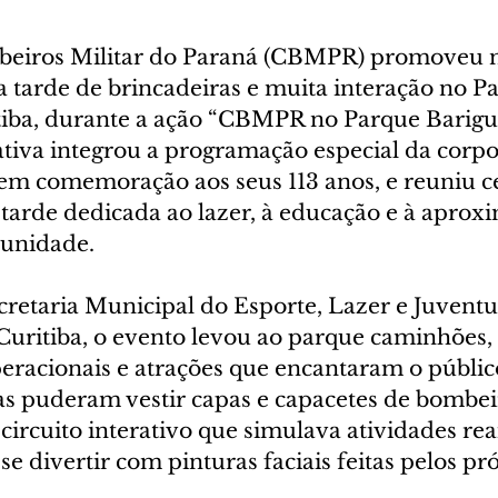
eiros Militar do Paraná (CBMPR) promoveu n
 tarde de brincadeiras e muita interação no P
tiba, durante a ação “CBMPR no Parque Barigu
iativa integrou a programação especial da corp
em comemoração aos seus 113 anos, e reuniu c
tarde dedicada ao lazer, à educação e à aprox
unidade.
retaria Municipal do Esporte, Lazer e Juvent
Curitiba, o evento levou ao parque caminhões, 
racionais e atrações que encantaram o público
as puderam vestir capas e capacetes de bombei
circuito interativo que simulava atividades rea
se divertir com pinturas faciais feitas pelos pr