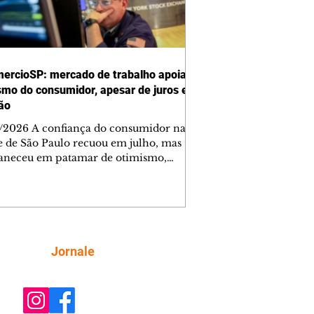
ercioSP: mercado de trabalho apoia
smo do consumidor, apesar de juros e
ção
/2026 A confiança do consumidor na
e de São Paulo recuou em julho, mas
neceu em patamar de otimismo,
ntada pelo mercado de trabalho. Ainda
, a combinação de juros elevados,
ção concentrada em itens essenciais e
comprometimento da renda vem
do as famílias a adotar uma postura
criteriosa nas decisões de compra,
Siga
Jornale
do a Federação do Comércio de Bens,
ços e Turismo do Estado de São Paulo
mercioSP). O Índice de Confiança do