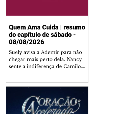
Quem Ama Cuida | resumo
do capítulo de sábado -
08/08/2026
Suely avisa a Ademir para não
chegar mais perto dela. Nancy
sente a indiferença de Camilo.
Tiago diz a Ingrid que ela não
tem competência para presidir a
joalheria. André conta a Pedro
que a associação de advogados
expulsou Ademir. Laurentino
contrata Adriana para servir no
restaurante. Adriana vê Pedro e
Bruna no restaurante. Bruna
provoca Adriana. Dora pede