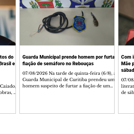
tos do
Guarda Municipal prende homem por furtar
Com i
rasil e
fiação de semáforo no Rebouças
Mãe p
sába
07/08/2026 Na tarde de quinta-feira (6/8), a
Guarda Municipal de Curitiba prendeu um
07/08
homem suspeito de furtar a fiação de um
 Caiado,
litera
semáforo no cruzamento das ruas
obras, o
de sáb
Engenheiros Rebouças e Comendador
ca
quart
Franco, no bairro Rebouças. Uma equipe da
o de
Curiti
GM foi acionada pelo Núcleo Matriz para
arações
nacion
atender a uma denúncia de furto no local.
ante
Hugo 
Quando os guardas chegaram, o suspeito já
stionado
autor
havia sido detido por populares, que o
Caiado
minut
Editorias
Editais Certificados