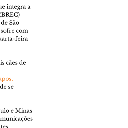
 integra a 
 (BREC) 
 de São 
 sofre com 
arta-feira 
s cães de 
pos, 
de se 
ulo e Minas 
omunicações 
tes.