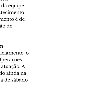
 da equipe 
stecimento 
mento é de 
ão de 
m 
lelamente, o 
Operações 
 atuação. A 
io ainda na 
da de sábado 