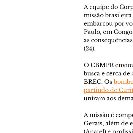
A equipe do Corp
missão brasileir
embarcou por volt
Paulo, em Congon
as consequências 
(24).
O CBMPR enviou p
busca e cerca de 
BREC. Os 
bombei
partindo de Curi
uniram aos demai
A missão é compo
Gerais, além de 
(Anatel) e profis