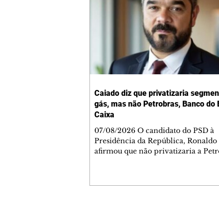
Caiado diz que privatizaria segmen
gás, mas não Petrobras, Banco do B
Caixa
07/08/2026 O candidato do PSD à
Presidência da República, Ronaldo
afirmou que não privatizaria a Petr
Banco do Brasil e a Caixa Econômi
Federal, mas admitiu a privatizaçã
segmentos do gás, se eleito. As decl
ocorreram nesta sexta-feira, 7, dur
sabatina da GloboNews. Ao ser que
sobre vender partes da Petrobras, 
Contato comercial