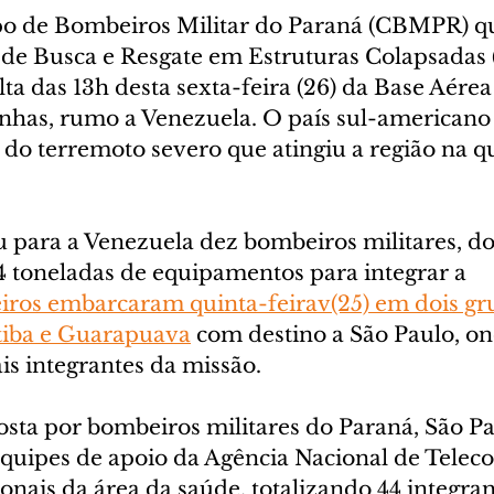
o de Bombeiros Militar do Paraná (CBMPR) que
a de Busca e Resgate em Estruturas Colapsadas
a das 13h desta sexta-feira (26) da Base Aérea
has, rumo a Venezuela. O país sul-americano
do terremoto severo que atingiu a região na qu
ara a Venezuela dez bombeiros militares, doi
4 toneladas de equipamentos para integrar a 
ros embarcaram quinta-feirav(25) em dois gru
tiba e Guarapuava
 com destino a São Paulo, on
s integrantes da missão.
sta por bombeiros militares do Paraná, São Pa
equipes de apoio da Agência Nacional de Telec
sionais da área da saúde, totalizando 44 integran