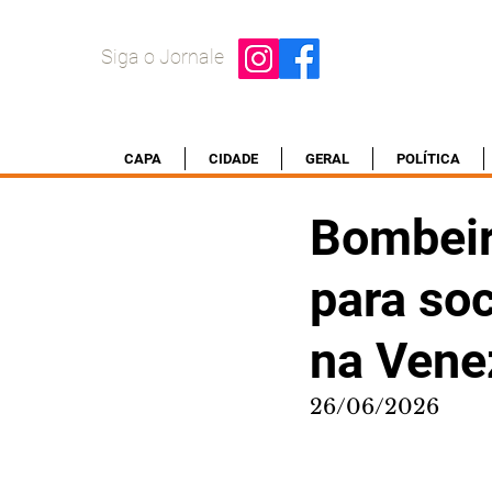
Siga o Jornale
CAPA
CIDADE
GERAL
POLÍTICA
Bombeir
para soc
na Vene
26/06/2026