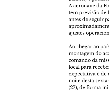
A aeronave da For
tem previsão de 
antes de seguir 
aproximadamente 
ajustes operacion
Ao chegar ao país
montagem do acam
comando da miss
local para recebe
expectativa é de 
noite desta sext
(27), de forma in