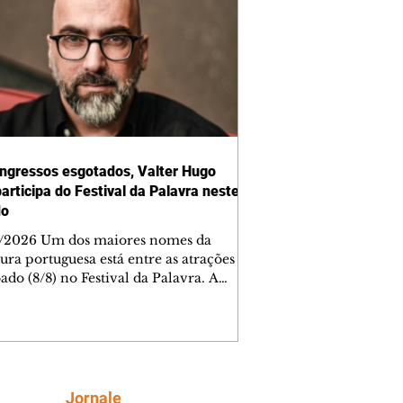
ngressos esgotados, Valter Hugo
articipa do Festival da Palavra neste
do
/2026 Um dos maiores nomes da
tura portuguesa está entre as atrações
ado (8/8) no Festival da Palavra. A
a edição do evento movimenta
ba com diversos autores locais,
ais e internacionais, incluindo Valter
Mãe. Os ingressos para a mesa do
 foram esgotados em menos de cinco
os. Outras atrações, como mesas de
Siga
Jornale