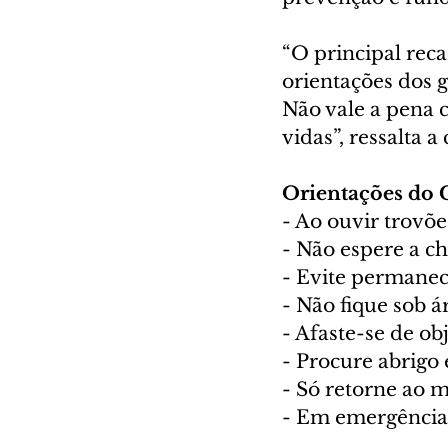
“O principal reca
orientações dos 
Não vale a pena 
vidas”, ressalta a
Orientações do 
- Ao ouvir trovõ
- Não espere a c
- Evite permanec
- Não fique sob á
- Afaste-se de ob
- Procure abrigo 
- Só retorne ao 
- Em emergências