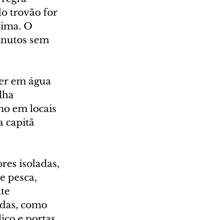
o trovão for 
ima. O 
inutos sem 
er em água 
lha 
o em locais 
a capitã 
es isoladas, 
e pesca, 
te 
adas, como 
ico e portas 