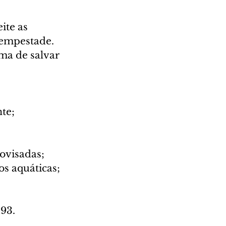
ite as 
tempestade. 
ma de salvar 
te;
rovisadas;
os aquáticas;
93.