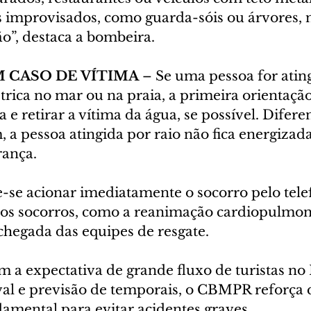
s improvisados, como guarda-sóis ou árvores, 
o”, destaca a bombeira.
 CASO DE VÍTIMA
 – Se uma pessoa for atin
rica no mar ou na praia, a primeira orientação 
 e retirar a vítima da água, se possível. Difere
 a pessoa atingida por raio não fica energizada
rança.
-se acionar imediatamente o socorro pelo telef
iros socorros, como a reanimação cardiopulmona
 chegada das equipes de resgate.
m a expectativa de grande fluxo de turistas no 
al e previsão de temporais, o CBMPR reforça 
amental para evitar acidentes graves.