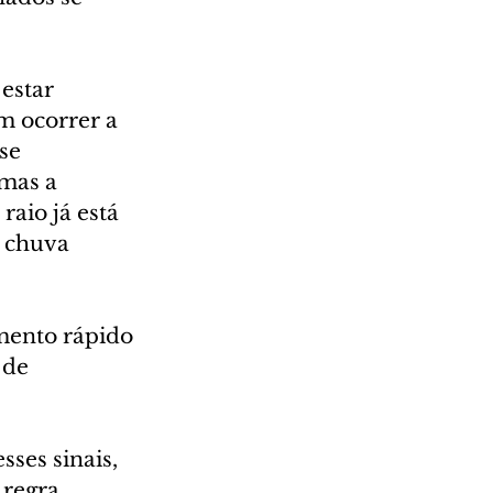
estar 
m ocorrer a 
se 
mas a 
raio já está 
a chuva 
mento rápido 
 de 
ses sinais, 
regra 