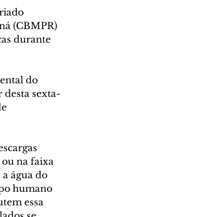
riado 
aná (CBMPR) 
cas durante 
ntal do 
r desta sexta-
de 
escargas 
ou na faixa 
 a água do 
orpo humano 
utem essa 
lados se 