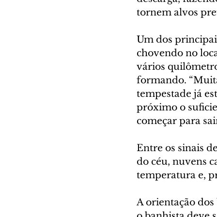
tornem alvos pref
Um dos principais
chovendo no local
vários quilômetro
formando. “Muita
tempestade já está
próximo o suficie
começar para sair
Entre os sinais 
do céu, nuvens c
temperatura e, p
A orientação dos 
o banhista deve 