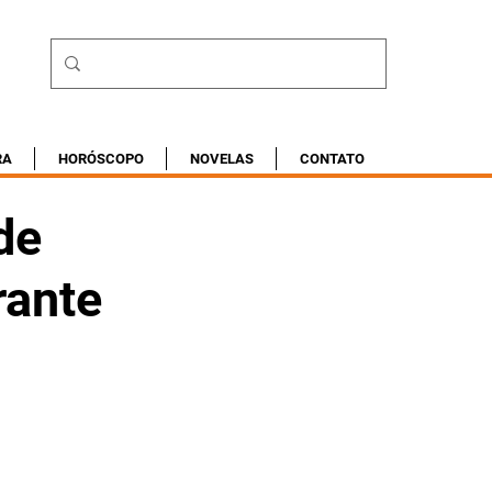
RA
HORÓSCOPO
NOVELAS
CONTATO
de
rante