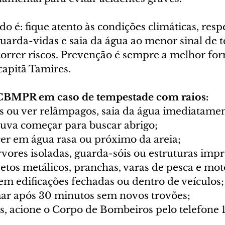
do é: fique atento às condições climáticas, respe
guarda-vidas e saia da água ao menor sinal de 
correr riscos. Prevenção é sempre a melhor for
 capitã Tamires.
CBMPR em caso de tempestade com raios:
es ou ver relâmpagos, saia da água imediatamen
huva começar para buscar abrigo;
er em água rasa ou próximo da areia;
rvores isoladas, guarda-sóis ou estruturas imp
jetos metálicos, pranchas, varas de pesca e mot
em edificações fechadas ou dentro de veículos;
mar após 30 minutos sem novos trovões;
, acione o Corpo de Bombeiros pelo telefone 1