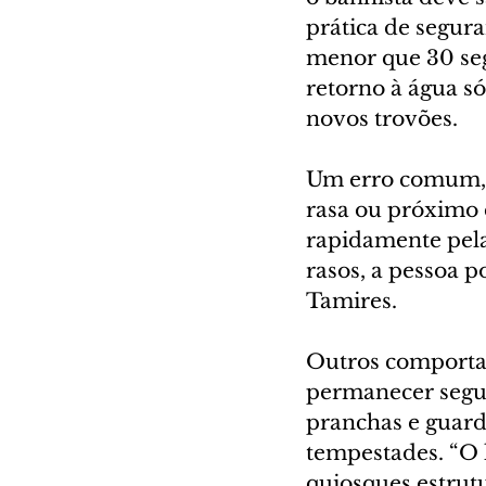
prática de segura
menor que 30 se
retorno à água s
novos trovões.
Um erro comum, 
rasa ou próximo d
rapidamente pela
rasos, a pessoa p
Tamires.
Outros comportame
permanecer segur
pranchas e guarda
tempestades. “O 
quiosques estrutu