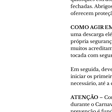
fechadas. Abrigo
oferecem proteçã
COMO AGIR EM
uma descarga elét
própria segurança
muitos acreditam,
tocada com segu
Em seguida, deve
iniciar os prime
necessário, até a
ATENÇÃO
 – Co
durante o Carnav
prevenção é fund