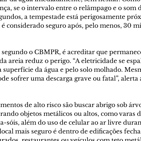
nça, se o intervalo entre o relâmpago e o som d
gundos, a tempestade está perigosamente próx
ó é considerado seguro após, pelo menos, 30 m
segundo o CBMPR, é acreditar que permanec
a areia reduz o perigo. “A eletricidade se espa
 superfície da água e pelo solo molhado. Mesm
ode sofrer uma descarga grave ou fatal”, alerta 
ntos de alto risco são buscar abrigo sob árvor
ando objetos metálicos ou altos, como varas d
-sóis, além do uso de celular ao ar livre duran
local mais seguro é dentro de edificações fech
rados, restaurantes ou veículos com teto metál