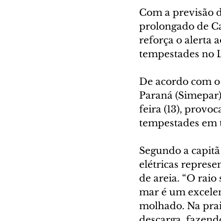
Com a previsão d
prolongado de C
reforça o alerta 
tempestades no L
De acordo com o
Paraná (Simepar),
feira (13), provo
tempestades em to
Segundo a capitã
elétricas repres
de areia. “O raio
mar é um excelen
molhado. Na prai
descarga, fazend