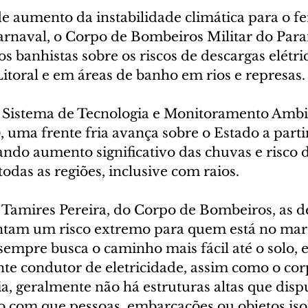
e aumento da instabilidade climática para o fe
arnaval, o Corpo de Bombeiros Militar do Par
aos banhistas sobre os riscos de descargas elétri
itoral e em áreas de banho em rios e represas.
 Sistema de Tecnologia e Monitoramento Ambie
 uma frente fria avança sobre o Estado a parti
cando aumento significativo das chuvas e risco 
das as regiões, inclusive com raios.
 Tamires Pereira, do Corpo de Bombeiros, as d
entam um risco extremo para quem está no mar 
 sempre busca o caminho mais fácil até o solo, e
te condutor de eletricidade, assim como o c
a, geralmente não há estruturas altas que disp
o com que pessoas, embarcações ou objetos iso