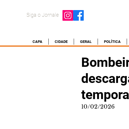
Siga o Jornale
CAPA
CIDADE
GERAL
POLÍTICA
Bombeir
descarg
tempora
10/02/2026