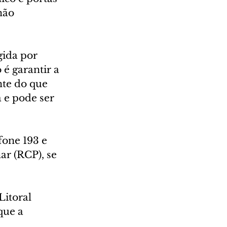
não 
gida por 
é garantir a 
nte do que 
 e pode ser 
one 193 e 
r (RCP), se 
Litoral 
que a 