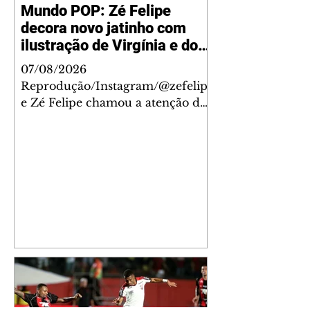
Mundo POP: Zé Felipe
decora novo jatinho com
ilustração de Virgínia e dos
filhos
07/08/2026
Reprodução/Instagram/@zefelip
e Zé Felipe chamou a atenção dos
seguidores ao revelar um detalhe
especial de sua nova aeronave. O
cantor compartilhou nesta
quinta-feira, 6, registros do
jatinho recém-adquirido e
mostrou que decidiu personalizar
o espaço com uma ilustração que
reúne Virginia Fonseca e os três
filhos que eles tiveram juntos:
Maria Alice, Maria Flor e José
Leonardo. Na imagem, aparecem
os apelidos dos integrantes da