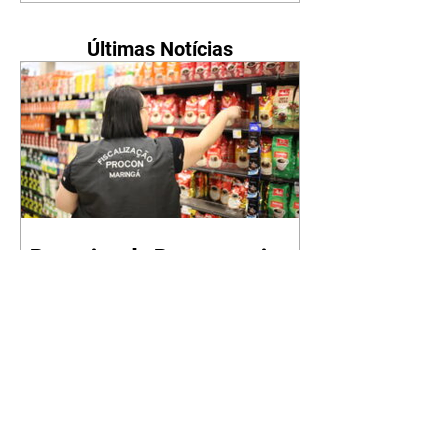
Últimas Notícias
Pesquisa do Procon registra
queda no preço da cesta
básica pelo terceiro mês
consecutivo
10/08/2026 O Procon Maringá
realizou na última semana, dias 6
e 7 de agosto, o levantamento
mensal sobre os valores da cesta
básica. A pesquisa apontou um