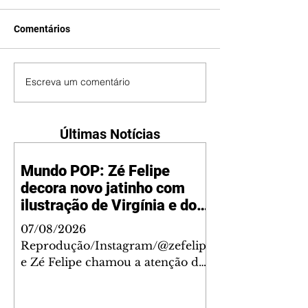
Comentários
Escreva um comentário
Últimas Notícias
Mundo POP: Zé Felipe
decora novo jatinho com
ilustração de Virgínia e dos
filhos
07/08/2026
Reprodução/Instagram/@zefelip
e Zé Felipe chamou a atenção dos
seguidores ao revelar um detalhe
especial de sua nova aeronave. O