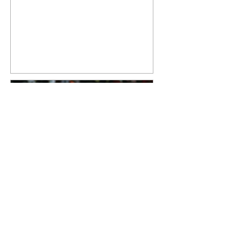
cantor compartilhou nesta
quinta-feira, 6, registros do
jatinho recém-adquirido e
mostrou que decidiu personalizar
o espaço com uma ilustração que
reúne Virginia Fonseca e os três
filhos que eles tiveram juntos:
Maria Alice, Maria Flor e José
Leonardo. Na imagem, aparecem
os apelidos dos integrantes da
família, entre eles "Papai",
"Mamãe",
Athletico é atropelado pelo
Vitória e está fora da Copa
do Brasil
06/08/2026 Furacão não segurou