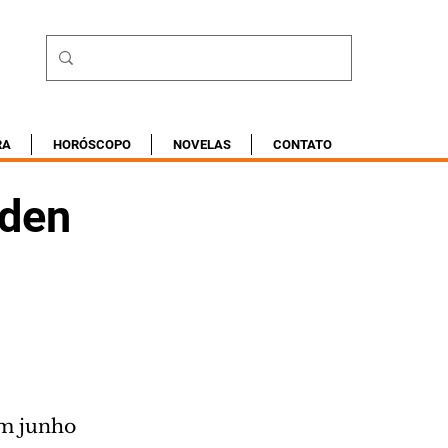
RA
HORÓSCOPO
NOVELAS
CONTATO
iden
em junho