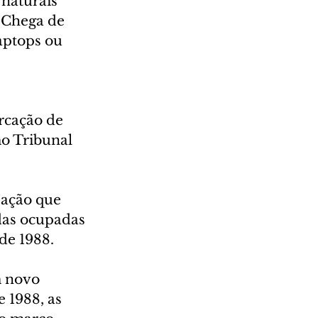
naturais 
 Chega de 
aptops ou 
rcação de 
o Tribunal 
 ação que 
das ocupadas 
de 1988.
m novo 
 1988, as 