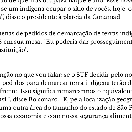
 são de quem as ocupava naquele ano. Esse no
se um indígena ocupar o sítio de vocês, hoje, o 
a”, disse o presidente à plateia da Conamad.
ntenas de pedidos de demarcação de terras indí
88 em sua mesa. “Eu poderia dar prosseguiment
tituição”.
s
nção no que vou falar: se o STF decidir pelo n
 pedidos para demarcar terra indígena terão de
frente. Isso significa remarcarmos o equivalen
sil”, disse Bolsonaro. “E, pela localização geogr
uma outra área do tamanho do estado de São P
nossa economia e com nossa segurança alimenta