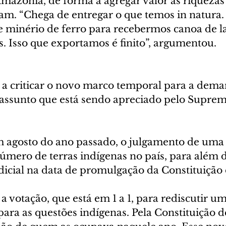
mazônia, de forma a agregar valor às riquezas 
ram. “Chega de entregar o que temos in natura.
e minério de ferro para recebermos canoa de l
. Isso que exportamos é finito”, argumentou.
 a criticar o novo marco temporal para a dema
, assunto que está sendo apreciado pelo Suprem
m agosto do ano passado, o julgamento de uma
úmero de terras indígenas no país, para além 
dicial na data de promulgação da Constituição 
 votação, que está em 1 a 1, para rediscutir u
ra as questões indígenas. Pela Constituição de