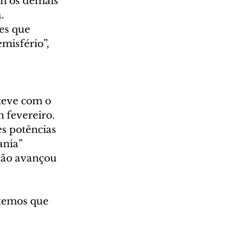
m os demais 
. 
es que 
misfério”, 
teve com o 
 fevereiro. 
s potências 
nia” 
não avançou 
 temos que 