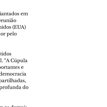
diantados em 
reunião 
nidos (EUA) 
or pelo 
tidos 
l. “A Cúpula 
ortantes e 
 democracia 
artilhadas, 
 profunda do 