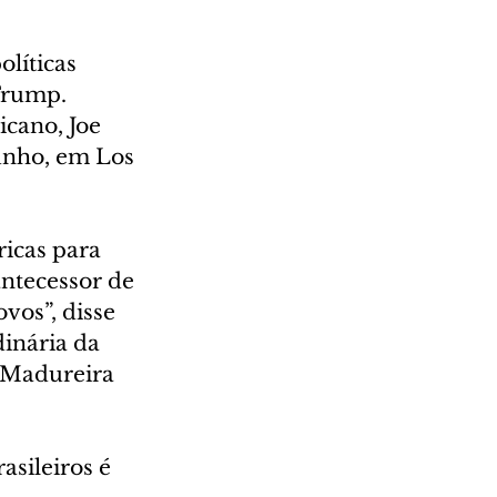
líticas 
Trump. 
cano, Joe 
junho, em Los 
icas para 
ntecessor de 
vos”, disse 
inária da 
 Madureira 
sileiros é 