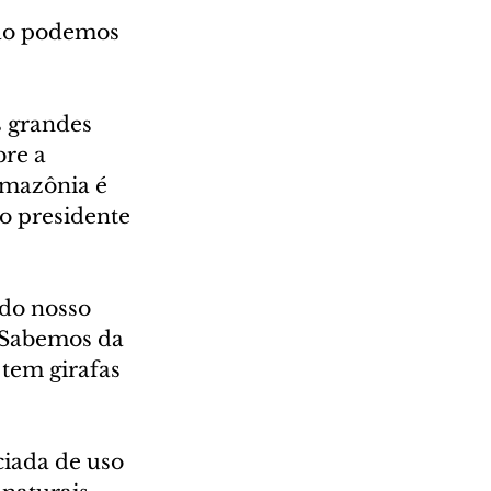
Não podemos 
s grandes 
re a 
Amazônia é 
 o presidente 
do nosso 
“Sabemos da 
tem girafas 
iada de uso 