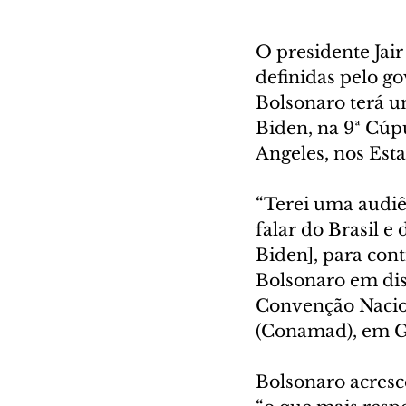
O presidente Jair
definidas pelo g
Bolsonaro terá u
Biden, na 9ª Cúpu
Angeles, nos Est
“Terei uma audiê
falar do Brasil e
Biden], para cont
Bolsonaro em dis
Convenção Nacion
(Conamad), em G
Bolsonaro acresce