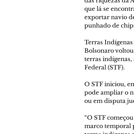
das riquezas da A
que lá se encont
exportar navio d
punhado de chips
Terras Indígenas
Bolsonaro voltou
terras indígenas
Federal (STF).
O STF iniciou, e
pode ampliar o n
ou em disputa ju
“O STF começou a
marco temporal pa