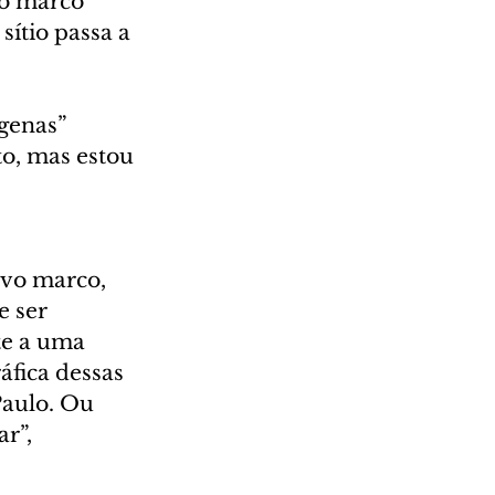
vo marco 
sítio passa a 
genas” 
o, mas estou 
ovo marco, 
 ser 
te a uma 
áfica dessas 
aulo. Ou 
r”, 