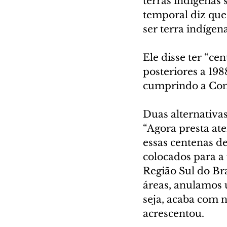
terras indígenas
temporal diz que 
ser terra indígen
Ele disse ter “ce
posteriores a 19
cumprindo a Cons
Duas alternativa
“Agora presta ate
essas centenas de
colocados para a 
Região Sul do Bra
áreas, anulamos 
seja, acaba com 
acrescentou.