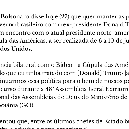
 Bolsonaro disse hoje (27) que quer manter as po
overno brasileiro com o ex-presidente Donald 
m encontro com o atual presidente norte-ameri
la das Américas, a ser realizada de 6 a 10 de 
ados Unidos.
ncia bilateral com o Biden na Cúpula das Amér
 do que eu tinha tratado com [Donald] Trump [a
inuarmos essa política para o bem de nossos po
curso durante a 48ª Assembleia Geral Extraord
al das Assembleias de Deus do Ministério de
oiânia (GO).
ntou que, entre os últimos chefes de Estado bra