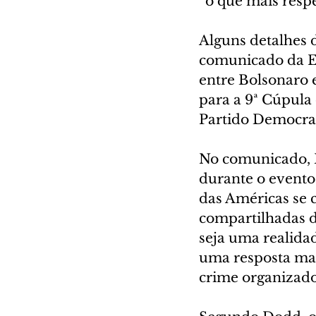
“o que mais resp
Alguns detalhes 
comunicado da Em
entre Bolsonaro 
para a 9ª Cúpula
Partido Democra
No comunicado, D
durante o evento
das Américas se 
compartilhadas d
seja uma realidad
uma resposta mai
crime organizado