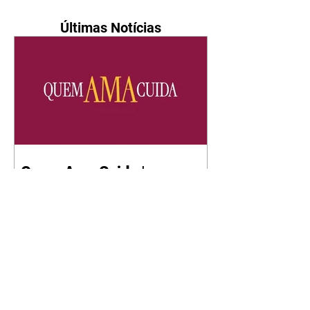
Últimas Notícias
Quem Ama Cuida | resumo
do capítulo de sábado -
08/08/2026
Suely avisa a Ademir para não
chegar mais perto dela. Nancy
sente a indiferença de Camilo.
Tiago diz a Ingrid que ela não
tem competência para presidir a